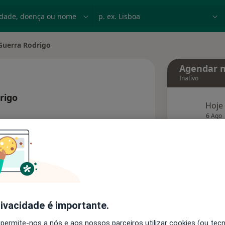
dade, doença ou nome
p. ex. Lisboa
Guerra Rodrigo
cidade
Agendar n
Inativo
rigo
Hoje
bre as especializações
6 Ago
agend
Solicite um atendimento
Consultórios
Opiniões
rivacidade é importante.
 permite-nos a nós e aos nossos parceiros utilizar cookies (ou tec