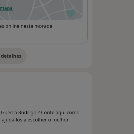
 mapa
re num novo separador
rvas online nesta morada
 detalhes
bre o endereço
a Guerra Rodrigo ? Conte aqui como
r ajudá-los a escolher o melhor