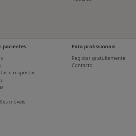
Cascais
Mais na categoria: D
s pacientes
Para profissionais
os
Registar gratuitamente
s
Contacto
tas e respostas
os
as
ções móveis