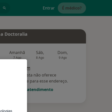
Entrar
É médico?
a Doctoralia
Amanhã
Sáb,
Dom,
Segunda-feira
Ter,
7 Ago
8 Ago
9 Ago
10 Ago
11 Ag
Esse especialista não oferece
amento online para esse endereço.
Solicite um atendimento
nologias