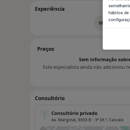
semelhante
Experiência
hábitos de
configuraç
Mostrar mais
so
Preços
Sem informação sobre 
Este especialista ainda não adicionou
Consultório
Consultório privado
Av. Marginal, 9353 B - 3º Dt.º,
Cascais