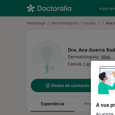
especiali
Homepage
Dermatologista
Cascais
Ana 
Mudar de 
Dra.
Ana Guerra Rod
so
Dermatologista
·
Mais
Cascais
1 endereço
Dados do contacto
Experiência
Preços
A sua p
Ao aceitar,