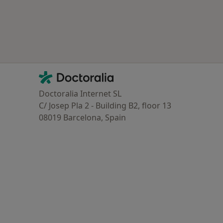
oenças mais tratadas
Contacto
Doctoralia - Homepage
Doctoralia Internet SL
C/ Josep Pla 2 - Building B2, floor 13
08019 Barcelona, Spain