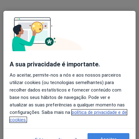
Como mostramos os preços?
Consultórios (2)
Morada 1
Morada 2
A sua privacidade é importante.
Ao aceitar, permite-nos a nós e aos nossos parceiros
Clicel-Sociedade de Consultórios
utilizar cookies (ou tecnologias semelhantes) para
R São Teotónio Lote 7,1º-D,
Coimbra
3000-377
recolher dados estatísticos e fornecer conteúdo com
base nos seus hábitos de navegação. Pode ver e
atualizar as suas preferências a qualquer momento nas
Ampliar o mapa
abre num novo separador
configurações. Saiba mais na
política de privacidade e de
cookies.
Disponibilidade
Este especialista não disponibiliza reservas online
nesta morada