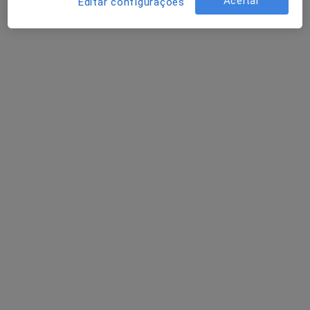
Aceitar
Editar configurações
O que posso fazer agora?
Mostrar mais detalhes
sobre o endereço
Opinioes
Enviar opinião
10 opiniões
Todas as opiniões são importantes, por
isso os especialistas não podem pagar
para alterar ou excluir uma opinião.
Saiba
Saber mais sobre pareceres
mais.