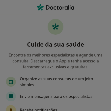
Men
O que procura?
Homepage
Dermatologista
Coimbra
Ana Moreno
Mudar de cidade
Cuide da sua saúde
Encontre os melhores especialistas e agende uma
consulta. Descarregue o App e tenha acesso a
ferramentas exclusivas e gratuitas.
Dra.
Ana Moreno
sobre as especializações
Dermatologista
·
Mais
Organize as suas consultas de um jeito
Coimbra
2 endereços
simples
10 opiniões
Envie mensagens para os especialistas
Dados do contacto
Receba notificações