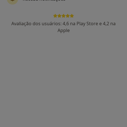
Solicite um atendimento
Avaliação dos usuários: 4,6 na Play Store e 4,2 na
Experiência
Preços
Consultórios
Opiniões (
Apple
Experiência
Principais doenças tratadas
Ictiose Vulgar
Mostrar mais detalhes
sobre a experiência
Serviços e preços
Primeira consulta Dermatologia
Detalhes