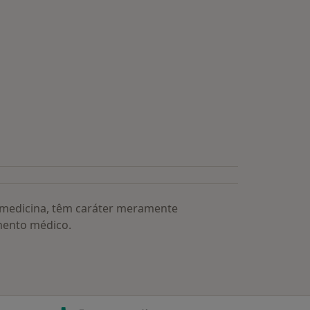
s médicos mais procurados
a medicina, têm caráter meramente
mento médico.