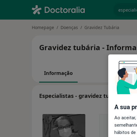
especiali
Homepage
Doenças
Gravidez Tubária
Gravidez tubária - Informa
Informação
Especialistas - gravidez tubária
A sua p
Ao aceitar,
semelhante
hábitos de