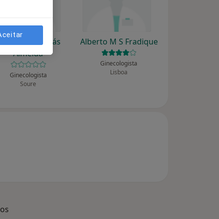
Aceitar
lberto J A Tomás
Alberto M S Fradique
Almeida
Ginecologista
Lisboa
Ginecologista
Soure
dos