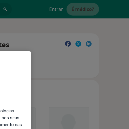
Entrar
É médico?
tes
nologias
e nos seus
momento nas