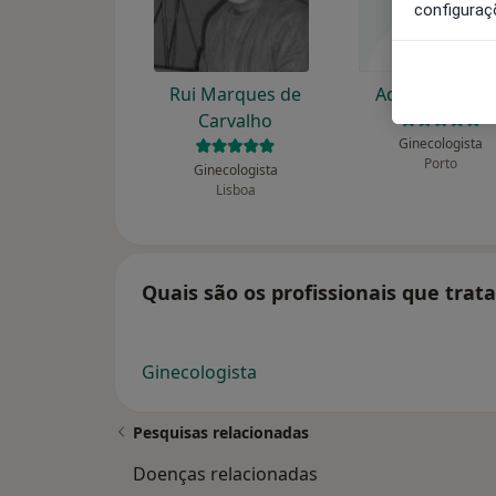
configuraç
Rui Marques de
Adelaide Justi
Carvalho
Ginecologista
Porto
Ginecologista
Lisboa
Quais são os profissionais que trat
Ginecologista
Pesquisas relacionadas
Doenças relacionadas