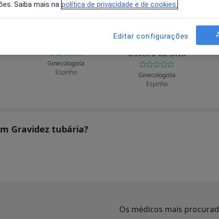
ões. Saiba mais na
política de privacidade e de cookies.
Editar configurações
ça
Alberto Custódio
Alberto Custódio
A
Oliveira da Silva
Ginecologista
Espinho
Ginecologista
Espinho
am Gravidez tubária?
Os médicos mais procura