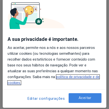
Adelaide Justiça
Avaliação dos usuários: 4,6 na Play Store e 4,2 na
Ginecologista
Apple
Porto
A sua privacidade é importante.
Alberto Custódio
Ao aceitar, permite-nos a nós e aos nossos parceiros
Ginecologista
utilizar cookies (ou tecnologias semelhantes) para
Espinho
recolher dados estatísticos e fornecer conteúdo com
base nos seus hábitos de navegação. Pode ver e
atualizar as suas preferências a qualquer momento nas
Alberto Custódio Oliveira da Silva
configurações. Saiba mais na
política de privacidade e de
cookies.
Ginecologista
Espinho
Aceitar
Editar configurações
Alberto J A Tomás Almeida