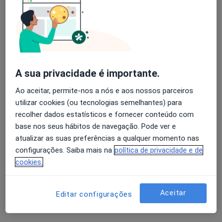
Dr. Martin Lorenzetti
Avaliação dos usuários: 4,6 na Play Store e 4,2 na
Neurocirurgião
Apple
126 opiniões
A sua privacidade é importante.
Morada 1
Morada 2
Ao aceitar, permite-nos a nós e aos nossos parceiros
utilizar cookies (ou tecnologias semelhantes) para
recolher dados estatísticos e fornecer conteúdo com
R. Serpa Pinto 7, Lisboa
•
Mapa
base nos seus hábitos de navegação. Pode ver e
Hospital Da Ordem Terceira
atualizar as suas preferências a qualquer momento nas
Esse especialista não oferece agendamento online para esse endereço.
configurações. Saiba mais na
política de privacidade e de
cookies.
Solicite um atendimento
Aceitar
Editar configurações