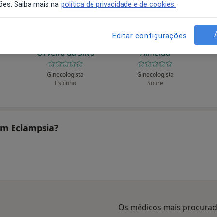
ões. Saiba mais na
política de privacidade e de cookies.
Editar configurações
io
Alberto Custódio
Alberto J A Tomás
Al
Oliveira da Silva
Almeida
Ginecologista
Ginecologista
Espinho
Soure
tam Eclampsia?
Os médicos mais procura