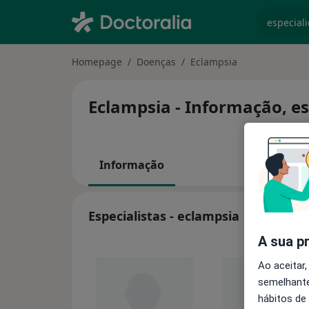
especiali
Homepage
Doenças
Eclampsia
Eclampsia - Informação, es
Informação
Especialistas - eclampsia
A sua p
Ao aceitar,
semelhante
hábitos de