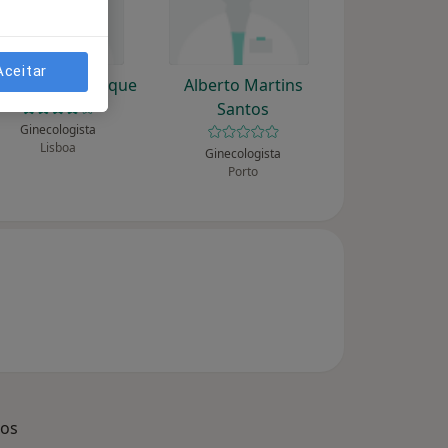
Aceitar
berto M S Fradique
Alberto Martins
Santos
Ginecologista
Lisboa
Ginecologista
Porto
dos