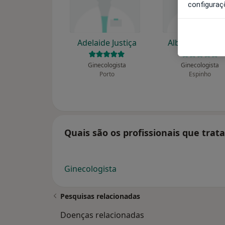
configuraç
Adelaide Justiça
Alberto Custód
Ginecologista
Ginecologista
Porto
Espinho
Quais são os profissionais que tra
Ginecologista
Pesquisas relacionadas
Doenças relacionadas