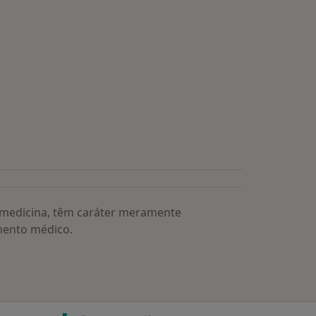
s médicos mais procurados
a medicina, têm caráter meramente
mento médico.