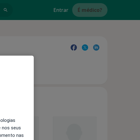
Entrar
É médico?
nologias
e nos seus
momento nas