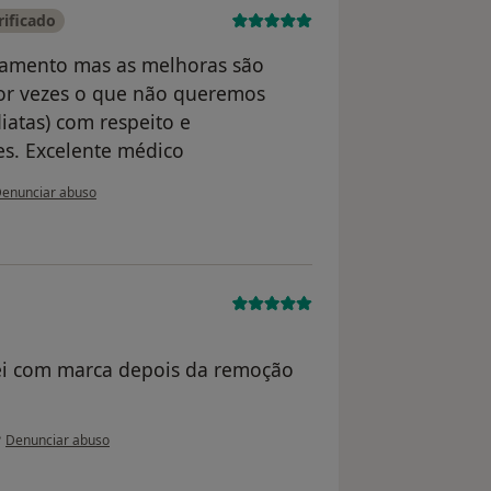
ificado
atamento mas as melhoras são
(por vezes o que não queremos
atas) com respeito e
es. Excelente médico
a opinião do utilizador Marco Gaspar
enunciar abuso
uei com marca depois da remoção
na opinião do utilizador anônimo
•
Denunciar abuso