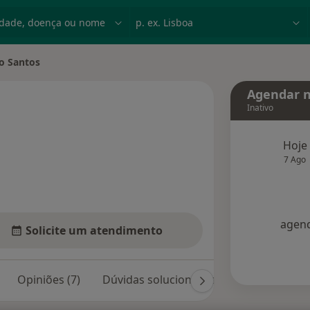
dade, doença ou nome
p. ex. Lisboa
o Santos
 cidade
Agendar n
Inativo
bre as especializações
Hoje
7 Ago
agend
Solicite um atendimento
Opiniões (7)
Dúvidas solucionadas (49)