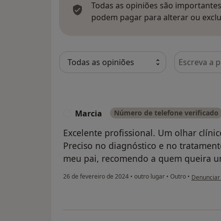
Todas as opiniões são importantes,
podem pagar para alterar ou exclu
Pesquisar e
Marcia
Número de telefone verificado
M
Excelente profissional. Um olhar clín
Preciso no diagnóstico e no tratament
meu pai, recomendo a quem queira u
na opinião
26 de fevereiro de 2024
•
outro lugar
•
Outro
•
Denunciar