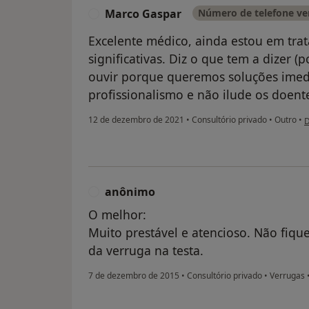
Marco Gaspar
Número de telefone ver
M
Excelente médico, ainda estou em tr
significativas. Diz o que tem a dizer 
ouvir porque queremos soluções imedi
profissionalismo e não ilude os doent
n
12 de dezembro de 2021
•
Consultório privado
•
Outro
•
D
anônimo
A
O melhor:
Muito prestável e atencioso. Não fiq
da verruga na testa.
7 de dezembro de 2015
•
Consultório privado
•
Verrugas