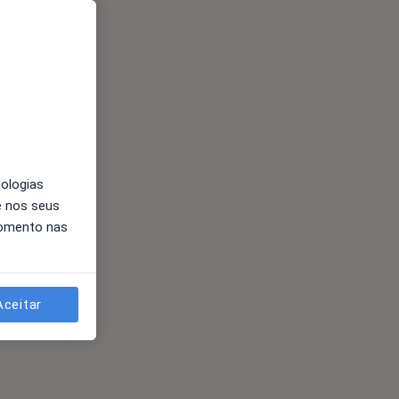
nologias
e nos seus
momento nas
Aceitar