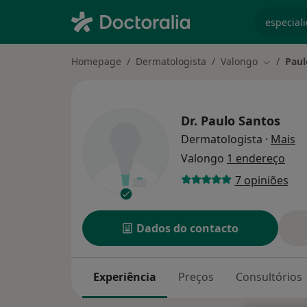
especiali
Homepage
Dermatologista
Valongo
Paul
Mudar de
Dr.
Paulo Santos
so
Dermatologista
·
Mais
Valongo
1 endereço
7 opiniões
Dados do contacto
Experiência
Preços
Consultórios