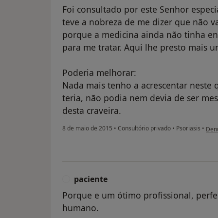
Foi consultado por este Senhor especi
teve a nobreza de me dizer que não val
porque a medicina ainda não tinha en
para me tratar. Aqui lhe presto mais
Poderia melhorar:
Nada mais tenho a acrescentar neste 
teria, não podia nem devia de ser me
desta craveira.
na o
8 de maio de 2015
•
Consultório privado
•
Psoriasis
•
Den
paciente
P
Porque e um ótimo profissional, perfe
humano.