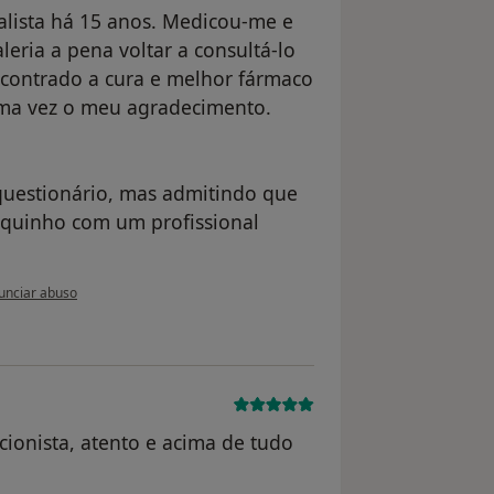
alista há 15 anos. Medicou-me e
eria a pena voltar a consultá-lo
contrado a cura e melhor fármaco
 uma vez o meu agradecimento.
questionário, mas admitindo que
squinho com um profissional
pinião do utilizador paciente anônimo
unciar abuso
cionista, atento e acima de tudo