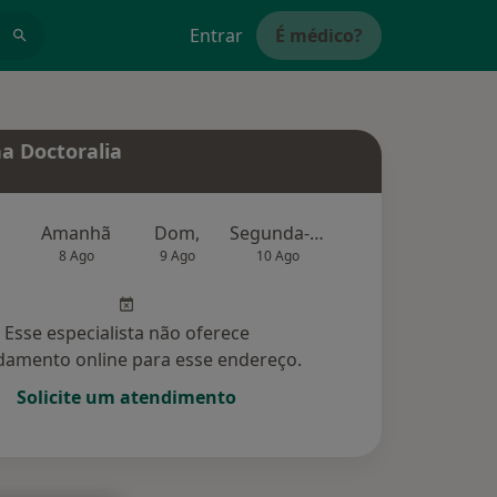
Entrar
É médico?
a Doctoralia
Amanhã
Dom,
Segunda-feira
Ter,
Qu
8 Ago
9 Ago
10 Ago
11 Ago
12 Ag
Esse especialista não oferece
amento online para esse endereço.
Solicite um atendimento