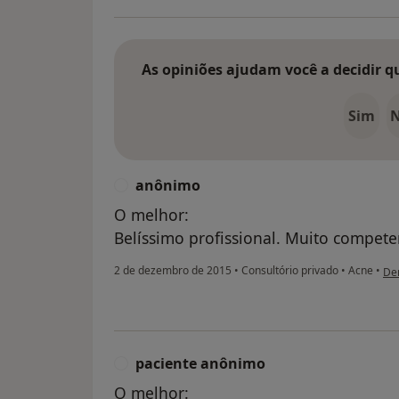
As opiniões ajudam você a decidir q
Sim
anônimo
A
O melhor:
Belíssimo profissional. Muito compet
na 
2 de dezembro de 2015
•
Consultório privado
•
Acne
•
De
paciente anônimo
P
O melhor: