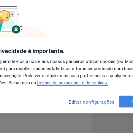
a11y_sr_more_diseases
de Bolhoso
Escabiose
Tinha
+7
 detalhes
bre a experiência
rivacidade é importante.
 permite-nos a nós e aos nossos parceiros utilizar cookies (ou tec
s) para recolher dados estatísticos e fornecer conteúdo com bas
 navegação. Pode ver e atualizar as suas preferências a qualquer 
ões. Saiba mais na
política de privacidade e de cookies.
Editar configurações