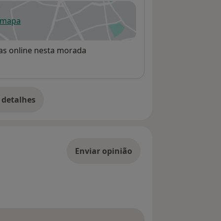
 mapa
re num novo separador
rvas online nesta morada
 detalhes
bre o endereço
Enviar opinião