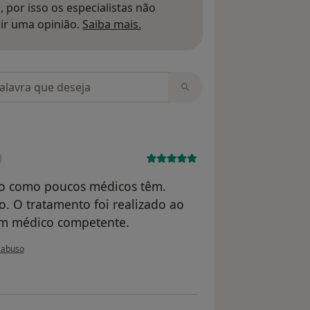
 por isso os especialistas não
Saber mais sobre pareceres
ir uma opinião.
Saiba mais.
m opiniões
ico como poucos médicos têm.
o. O tratamento foi realizado ao
m médico competente.
 do utilizador Marcia
 abuso