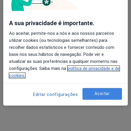
Dra. Rita Bettencourt Silva
A sua privacidade é importante.
Avaliação dos usuários: 4,6 na Play Store e 4,2 na
Endocrinologista
Apple
Ao aceitar, permite-nos a nós e aos nossos parceiros
2 opiniões
utilizar cookies (ou tecnologias semelhantes) para
recolher dados estatísticos e fornecer conteúdo com
Morada 1
Morada 2
Morada 3
base nos seus hábitos de navegação. Pode ver e
atualizar as suas preferências a qualquer momento nas
configurações. Saiba mais na
política de privacidade e de
Rua de Júlio Dinis nº 826, 5º e 6º andar, Porto
•
Mapa
cookies.
Portoclínica
Primeira consulta Endocrinologia
100 €
Esse especialista não oferece agendamento online para esse endereço.
Aceitar
Editar configurações
Solicite um atendimento