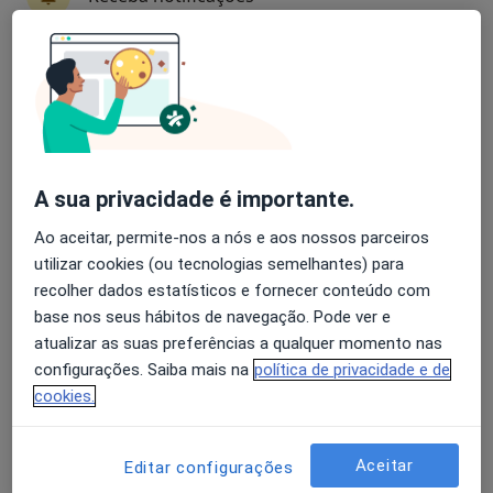
Especialistas - deficiência de lecitina
aciltransferase
Avaliação dos usuários: 4,6 na Play Store e 4,2 na
Apple
A Canova Xavier
Clínico geral
Lisboa
A sua privacidade é importante.
Ao aceitar, permite-nos a nós e aos nossos parceiros
utilizar cookies (ou tecnologias semelhantes) para
Abel José Nascimento Rito
recolher dados estatísticos e fornecer conteúdo com
Clínico geral
base nos seus hábitos de navegação. Pode ver e
Aveiro
atualizar as suas preferências a qualquer momento nas
configurações. Saiba mais na
política de privacidade e de
cookies.
Abel Rito
Clínico geral, Médico de família
Aceitar
Editar configurações
Aveiro