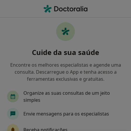
Men
O que procura?
Homepage
Doenças
Deficiência De Lecitina Aciltransferase
Deficiência de lecitina
Cuide da sua saúde
aciltransferase - Informação,
Encontre os melhores especialistas e agende uma
especialistas, perguntas
consulta. Descarregue o App e tenha acesso a
frequentes
ferramentas exclusivas e gratuitas.
Organize as suas consultas de um jeito
simples
Informação
Envie mensagens para os especialistas
Receba notificações