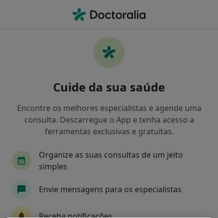
Men
O que procura?
Homepage
Doenças
Criptorquidismo
Criptorquidismo - Informação,
Cuide da sua saúde
especialistas, perguntas
frequentes
Encontre os melhores especialistas e agende uma
consulta. Descarregue o App e tenha acesso a
ferramentas exclusivas e gratuitas.
Organize as suas consultas de um jeito
Informação
simples
Envie mensagens para os especialistas
Especialistas - criptorquidismo
Receba notificações