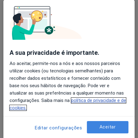
A Canova Xavier
Avaliação dos usuários: 4,6 na Play Store e 4,2 na
Clínico geral
Apple
Lisboa
A sua privacidade é importante.
Abel José Nascimento Rito
Ao aceitar, permite-nos a nós e aos nossos parceiros
Clínico geral
utilizar cookies (ou tecnologias semelhantes) para
Aveiro
recolher dados estatísticos e fornecer conteúdo com
base nos seus hábitos de navegação. Pode ver e
Abel Rito
atualizar as suas preferências a qualquer momento nas
configurações. Saiba mais na
política de privacidade e de
Clínico geral, Médico de família
cookies.
Aveiro
Aceitar
Editar configurações
Abílio C Costa Araújo