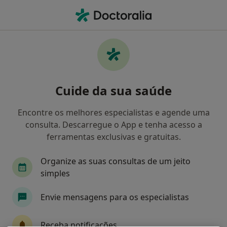
Men
O que procura?
Homepage
Doenças
Carcinoma 256 De Walker
Carcinoma 256 de walker -
Cuide da sua saúde
Informação, especialistas,
perguntas frequentes
Encontre os melhores especialistas e agende uma
consulta. Descarregue o App e tenha acesso a
ferramentas exclusivas e gratuitas.
Organize as suas consultas de um jeito
Informação
simples
Envie mensagens para os especialistas
Especialistas - carcinoma 256 de walker
Receba notificações