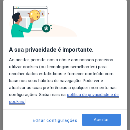
Adelino Dias Arêde
Avaliação dos usuários: 4,6 na Play Store e 4,2 na
Oftalmologista
Apple
Viseu
A sua privacidade é importante.
Adília J Silva Gomes
Ao aceitar, permite-nos a nós e aos nossos parceiros
Oftalmologista
utilizar cookies (ou tecnologias semelhantes) para
Estarreja
recolher dados estatísticos e fornecer conteúdo com
base nos seus hábitos de navegação. Pode ver e
Alberto Marinho Leite
atualizar as suas preferências a qualquer momento nas
configurações. Saiba mais na
política de privacidade e de
Oftalmologista
cookies.
Porto
Aceitar
Editar configurações
Alcina M Pinho Toscano