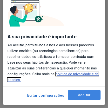
Solicite um atendimento
Experiência
Preços
Consultórios
Opiniões
Avaliação dos usuários: 4,6 na Play Store e 4,2 na
Apple
Experiência
A sua privacidade é importante.
Ao aceitar, permite-nos a nós e aos nossos parceiros
Mostrar mais detalhes
sobre a experiência
utilizar cookies (ou tecnologias semelhantes) para
recolher dados estatísticos e fornecer conteúdo com
base nos seus hábitos de navegação. Pode ver e
Preços
atualizar as suas preferências a qualquer momento nas
configurações. Saiba mais na
política de privacidade e de
Sem informação sobre serviços e preços
cookies.
Este especialista ainda não adicionou nenhuma
informação sobre serviços
Aceitar
Editar configurações