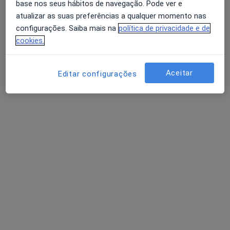
base nos seus hábitos de navegação. Pode ver e
atualizar as suas preferências a qualquer momento nas
configurações. Saiba mais na
política de privacidade e de
cookies.
Aceitar
Editar configurações
Mime Feira
Dentista
Rua Jornal Correio da Feira, 17, Santa Maria da Feira
•
Mapa
Mime Feira
Nenhum profissional neste centro médico tem consultas disponíveis
Mostrar perfil