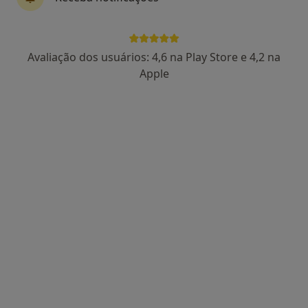
CENTRO COMERCIAL DR CRISPIM 2º PISO SALA 9/10 - IGREJA, Milheirós de Poiares
•
Mapa
Jacinta Pereira Nunes de Almeida E Silva
Nenhum profissional neste centro médico tem consultas disponíveis
Avaliação dos usuários: 4,6 na Play Store e 4,2 na
Apple
Mostrar perfil
Clínica Nossa Senhora Da Saúde Feira
Dentista
R Doutor Vitorino Sá 31-lj 7, Santa Maria da Feira
•
Mapa
Clínica Nossa Senhora Da Saúde Feira