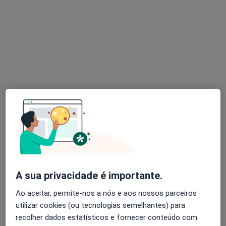
Nenhum profissional neste centro médico tem consultas disponíveis
Mostrar perfil
Arom
Dentista
Rua José Soares de Sá, nº42, Santa Maria da Feira
•
Mapa
A sua privacidade é importante.
Arom
Ao aceitar, permite-nos a nós e aos nossos parceiros
Nenhum profissional neste centro médico tem consultas disponíveis
utilizar cookies (ou tecnologias semelhantes) para
Mostrar perfil
recolher dados estatísticos e fornecer conteúdo com