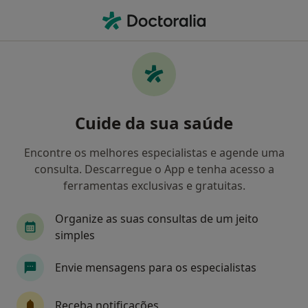
Men
Dentista • São João Da Madeira, Aveiro
Filters
Mapa
Dentistas em São João Da Madeira
Cuide da sua saúde
Como classificamos os resultados
Encontre os melhores especialistas e agende uma
consulta. Descarregue o App e tenha acesso a
ferramentas exclusivas e gratuitas.
Organize as suas consultas de um jeito
simples
Envie mensagens para os especialistas
Jacinta Pereira Nunes de Almeida E Silva
Dentista
Receba notificações