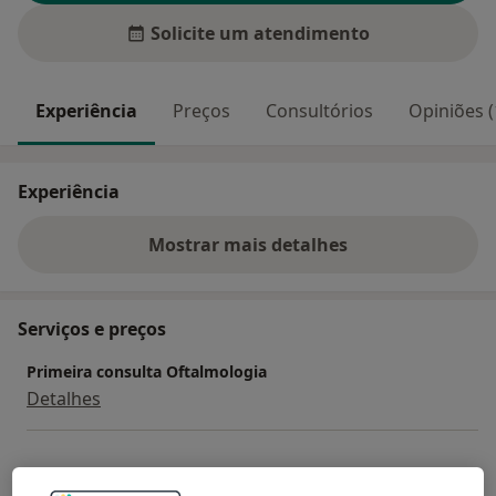
Solicite um atendimento
Experiência
Preços
Consultórios
Opiniões (
Experiência
Mostrar mais detalhes
sobre a experiência
Serviços e preços
Primeira consulta Oftalmologia
Detalhes
Como mostramos os preços?