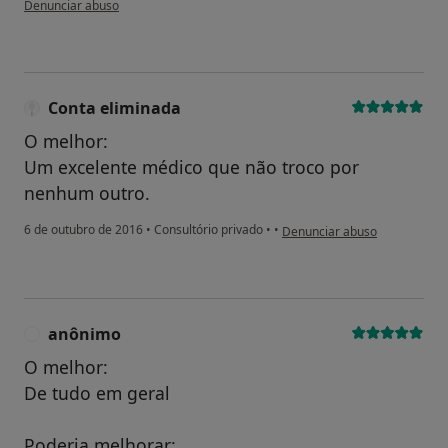
Denunciar abuso
Conta eliminada
O melhor:
Um excelente médico que não troco por
nenhum outro.
na opinião do utilizador Cont
6 de outubro de 2016
•
Consultório privado
•
•
Denunciar abuso
anônimo
A
O melhor:
De tudo em geral
Poderia melhorar: