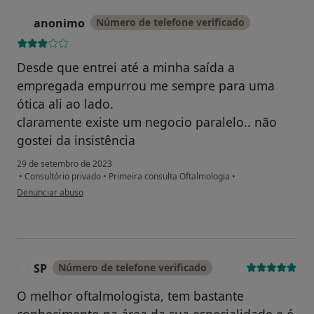
anonimo
Número de telefone verificado
A
Desde que entrei até a minha saída a
empregada empurrou me sempre para uma
ótica ali ao lado.
claramente existe um negocio paralelo.. não
gostei da insistência
29 de setembro de 2023
•
Consultório privado
•
Primeira consulta Oftalmologia
•
na opinião do utilizador anonimo
Denunciar abuso
SP
Número de telefone verificado
S
O melhor oftalmologista, tem bastante
conhecimento na área da sua especialidade e é