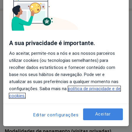
Consultórios (3)
Morada 1
Morada 2
Morada 3
A sua privacidade é importante.
Ao aceitar, permite-nos a nós e aos nossos parceiros
Consultório privado
utilizar cookies (ou tecnologias semelhantes) para
Avenida Central,nº7 (2ºB),
Coimbra
recolher dados estatísticos e fornecer conteúdo com
base nos seus hábitos de navegação. Pode ver e
Ampliar o mapa
atualizar as suas preferências a qualquer momento nas
abre num novo separador
configurações. Saiba mais na
política de privacidade e de
cookies.
Disponibilidade
Este especialista não disponibiliza reservas online
nesta morada
O que posso fazer agora?
Aceitar
Editar configurações
Modalidades de pagamento (visitas privadas)