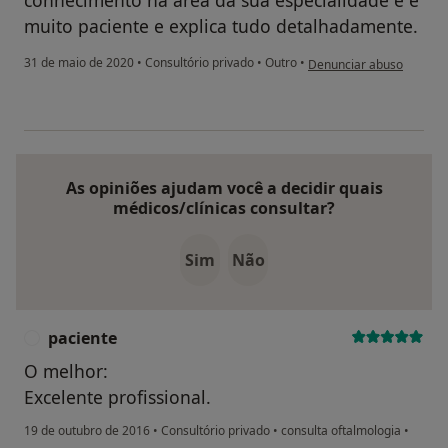
muito paciente e explica tudo detalhadamente.
na opinião do utilizador 
31 de maio de 2020
•
Consultório privado
•
Outro
•
Denunciar abuso
As opiniões ajudam você a decidir quais
médicos/clínicas consultar?
Sim
Não
paciente
P
O melhor:
Excelente profissional.
19 de outubro de 2016
•
Consultório privado
•
consulta oftalmologia
•
na opinião do utilizador paciente