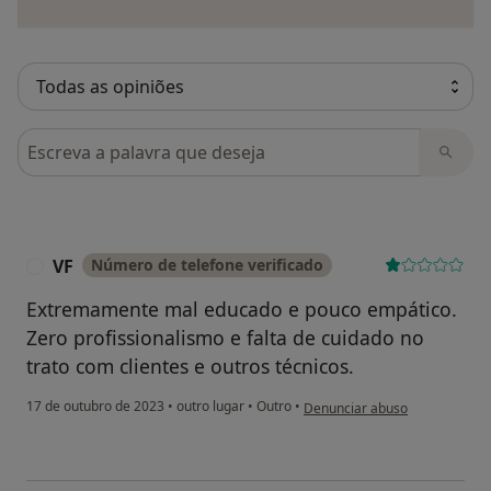
Pesquisar em opiniões
VF
Número de telefone verificado
V
Extremamente mal educado e pouco empático.
Zero profissionalismo e falta de cuidado no
trato com clientes e outros técnicos.
na opinião do utilizador VF
17 de outubro de 2023
•
outro lugar
•
Outro
•
Denunciar abuso