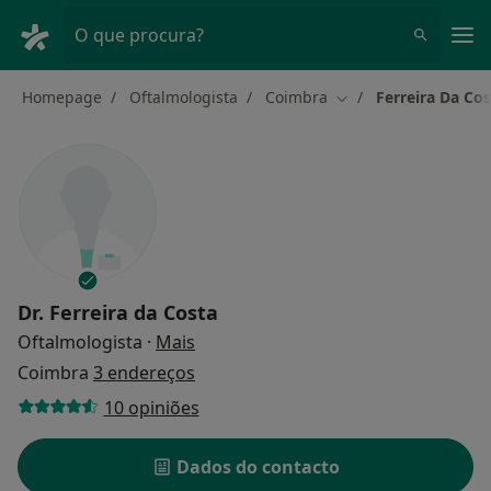
Men
O que procura?
Homepage
Oftalmologista
Coimbra
Ferreira Da Cos
Mudar de cidade
Dr.
Ferreira da Costa
sobre as especializações
Oftalmologista
·
Mais
Coimbra
3 endereços
10 opiniões
Dados do contacto