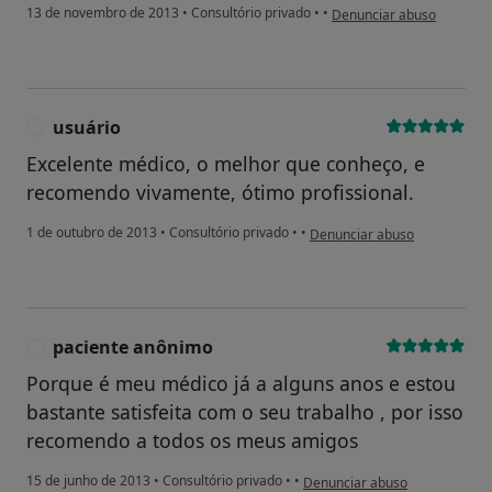
na opinião do utilizador p
13 de novembro de 2013
•
Consultório privado
•
•
Denunciar abuso
usuário
U
Excelente médico, o melhor que conheço, e
recomendo vivamente, ótimo profissional.
na opinião do utilizador usuár
1 de outubro de 2013
•
Consultório privado
•
•
Denunciar abuso
paciente anônimo
P
Porque é meu médico já a alguns anos e estou
bastante satisfeita com o seu trabalho , por isso
recomendo a todos os meus amigos
na opinião do utilizador pacie
15 de junho de 2013
•
Consultório privado
•
•
Denunciar abuso