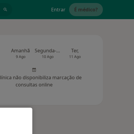
Entrar
É médico?
Amanhã
Segunda-feira
Ter,
Qua
Qui,
9 Ago
10 Ago
11 Ago
12 Ago
13 Ag
clínica não disponibiliza marcação de
consultas online