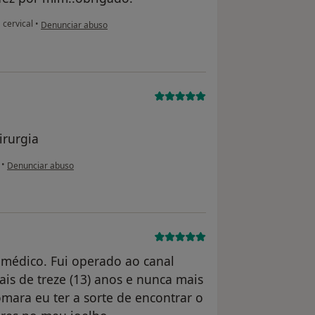
na opinião do utilizador paciente anônimo
cervical
•
Denunciar abuso
irurgia
na opinião do utilizador usuário
•
Denunciar abuso
médico. Fui operado ao canal
is de treze (13) anos e nunca mais
omara eu ter a sorte de encontrar o