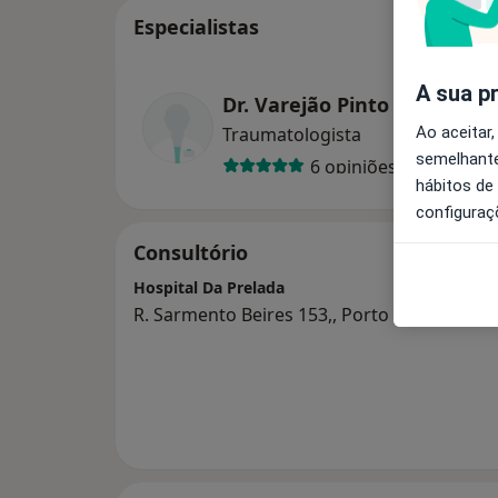
Especialistas
A sua p
Dr. Varejão Pinto
Ao aceitar,
Traumatologista
semelhante
6 opiniões
hábitos de
configuraç
Consultório
Hospital Da Prelada
R. Sarmento Beires 153,, Porto 4250-449