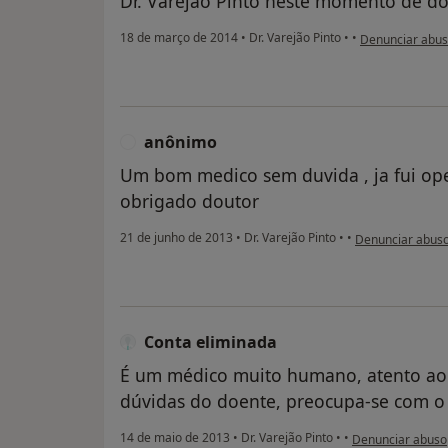
Dr. Varejão Pinto neste momento de do
na opinião do ut
18 de março de 2014
•
Dr. Varejão Pinto
•
•
Denunciar abu
anônimo
A
Um bom medico sem duvida , ja fui ope
obrigado doutor
na opinião do ut
21 de junho de 2013
•
Dr. Varejão Pinto
•
•
Denunciar abus
Conta eliminada
É um médico muito humano, atento ao 
dúvidas do doente, preocupa-se com o
na opinião do uti
14 de maio de 2013
•
Dr. Varejão Pinto
•
•
Denunciar abuso