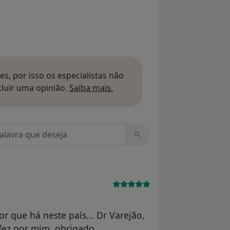
s, por isso os especialistas não
Saber mais sobre pareceres
luir uma opinião.
Saiba mais.
m opiniões
r que há neste país... Dr Varejão,
fez por mim..obrigado.