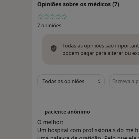
Opiniões sobre os médicos (7)
7 opiniões
Todas as opiniões são importante
podem pagar para alterar ou exc
Pesquisar e
paciente anônimo
P
O melhor:
Um hospital com profissionais do melho
uma palavra de gratidão. Pelo que ele 