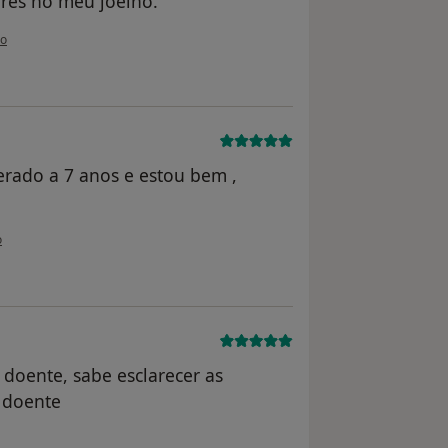
res no meu joelho.
ilizador paciente
so
rado a 7 anos e estou bem ,
ilizador anônimo
o
doente, sabe esclarecer as
 doente
lizador Conta eliminada