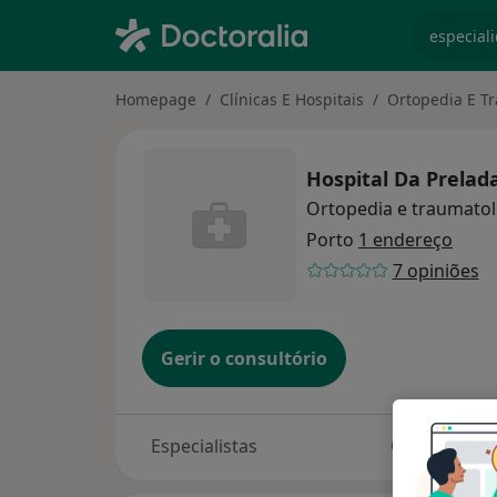
especiali
Homepage
Clínicas E Hospitais
Ortopedia E T
Hospital Da Prelad
Ortopedia e traumatol
Porto
1 endereço
7 opiniões
Gerir o consultório
Especialistas
Consultório