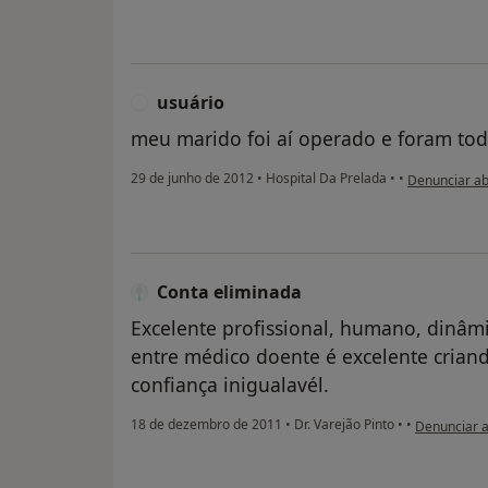
usuário
U
meu marido foi aí operado e foram tod
na opinião do
29 de junho de 2012
•
Hospital Da Prelada
•
•
Denunciar a
Conta eliminada
Excelente profissional, humano, dinâmi
entre médico doente é excelente cria
confiança inigualavél.
na opinião d
18 de dezembro de 2011
•
Dr. Varejão Pinto
•
•
Denunciar 