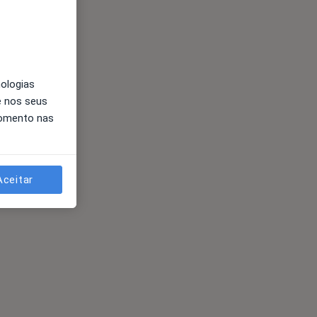
nologias
e nos seus
momento nas
Aceitar