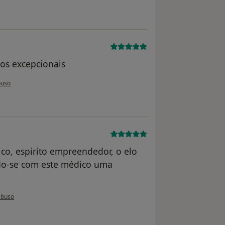
os excepcionais
 utilizador usuário
buso
co, espirito empreendedor, o elo
ndo-se com este médico uma
o utilizador Conta eliminada
abuso