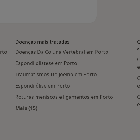
Doenças mais tratadas
C
s
rto
Doenças Da Coluna Vertebral em Porto
C
Espondilolistese em Porto
e
Traumatismos Do Joelho em Porto
C
Espondilólise em Porto
e
Roturas meniscos e ligamentos em Porto
C
e
Mais (15)
Mais na categoria: Doenças mais tratadas
ais populares