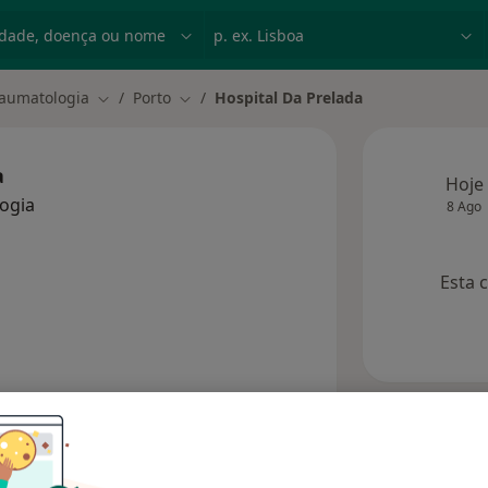
dade, doença ou nome
p. ex. Lisboa
raumatologia
Porto
Hospital Da Prelada
Mudar de cidade
Mudar de cidade
a
Hoje
ogia
8 Ago
Esta 
s
Opiniões