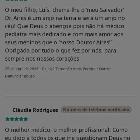
O meu filho, Luís, chama-lhe o ‘meu Salvador’
Dr. Aires é um anjo na terra e será um anjo no
céu! Que Deus o abençoe pois não há médico
pediatra mais dedicado e com mais amor aos
seus meninos que o ‘nosso Doutor Aires!’
Obrigada por tudo o que fez por nós, para
sempre nos nossos corações
25 de abril de 2026
•
Dr. José Tamegão Aires Pereira
•
Outro
•
na opinião do utilizador Maria Isolina Cruz, mãe de Luís Oliveira 3/7/2002
Denunciar abuso
Cláudia Rodrigues
Número de telefone verificado
C
O melhor médico, o melhor profissional! Como
eu digo a todos os que me questionam Deus no