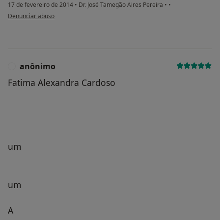
17 de fevereiro de 2014
•
Dr. José Tamegão Aires Pereira
•
•
na opinião do utilizador anônimo
Denunciar abuso
anônimo
A
Fatima Alexandra Cardoso
um
um
A