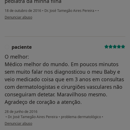
pediatra da minha filha
18 de outubro de 2016
•
Dr. José Tamegão Aires Pereira
•
•
na opinião do utilizador anônimo
Denunciar abuso
paciente
P
O melhor:
Médico melhor do mundo. Em poucos minutos
sem muito falar nos diagnosticou o meu Baby e
veio medicado coisa que em 3 anos em consultas
com dermatologistas e cirurgiões vasculares não
conseguiram detetar. Maravilhoso mesmo.
Agradeço de coração a atenção.
28 de junho de 2016
•
Dr. José Tamegão Aires Pereira
•
problema dermatológico
•
na opinião do utilizador paciente
Denunciar abuso