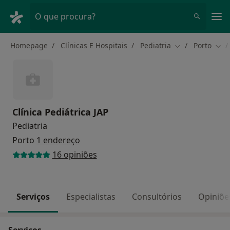
Men
O que procura?
Homepage
Clínicas E Hospitais
Pediatria
Porto
Mudar de cidad
Mud
Clínica Pediátrica JAP
Pediatria
Porto
1 endereço
16 opiniões
Serviços
Especialistas
Consultórios
Opiniõe
Serviços