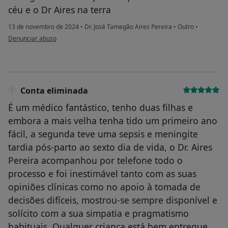
céu e o Dr Aires na terra
13 de novembro de 2024
•
Dr. José Tamegão Aires Pereira
•
Outro
•
na opinião do utilizador Cláudia Rodrigues
Denunciar abuso
Conta eliminada
É um médico fantástico, tenho duas filhas e
embora a mais velha tenha tido um primeiro ano
fácil, a segunda teve uma sepsis e meningite
tardia pós-parto ao sexto dia de vida, o Dr. Aires
Pereira acompanhou por telefone todo o
processo e foi inestimável tanto com as suas
opiniões clínicas como no apoio à tomada de
decisões difíceis, mostrou-se sempre disponível e
solícito com a sua simpatia e pragmatismo
habituais. Qualquer criança está bem entregue