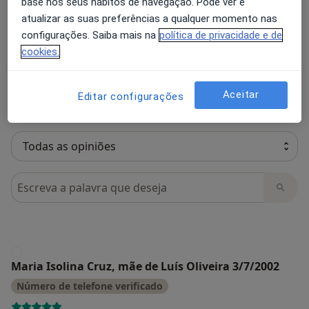
base nos seus hábitos de navegação. Pode ver e
atualizar as suas preferências a qualquer momento nas
Todas as opiniões são importantes,
configurações. Saiba mais na
política de privacidade e de
por isso os especialistas não podem
cookies.
pagar para alterar ou excluir uma
Saber mais sobre parecer
opinião.
Saiba mais.
Aceitar
Editar configurações
Pesquisar em opiniões
M
Maria Isolina Cruz, mãe de Luís Oliveira 3/7/2002
Número de telefone verificado