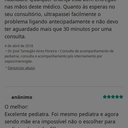
nas mãos deste médico. Quanto às esperas no
seu consultório, ultrapassei facilmente o
problema ligando antecipadamente e não devo
ter aguardado mais que 30 minutos por uma
consulta.
4 de abril de 2018
•
Dr. José Tamegão Aires Pereira
•
Consulta de acompanhamento de
pediatria, consulta e acompanhamento pós internamento por
sepsis/meningite.
na opinião do utilizador Conta eliminada
•
Denunciar abuso
anônimo
A
O melhor:
Excelente pediatra. Foi mesmo pediatra e agora
sendo mãe era impossível não o escolher para