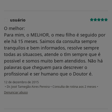
usuário
U
O melhor:
Para mim, o MELHOR, o meu filho é seguido por
ele há 15 meses. Saimos da consulta sempre
tranquilos e bem informados, resolve sempre
todas as situacoes, atende o tlm sempre que é
possivel e somos muito bem atendidos. Não há
palavras que cheguem para descrever o
profissional e ser humano que o Doutor é.
12 de dezembro de 2015
•
Dr. José Tamegão Aires Pereira
•
Consulta de rotina aos 2 meses
•
na opinião do utilizador usuário
Denunciar abuso