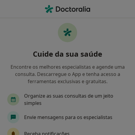
Men
Transtornos Do Comportamento Infantil • Porto, Porto
Filters
• 1
Mapa
Transtornos Do Comportamento Infantil,
Cuide da sua saúde
Porto
Como classificamos os resultados
Encontre os melhores especialistas e agende uma
consulta. Descarregue o App e tenha acesso a
ferramentas exclusivas e gratuitas.
Qual é a especialização que procura?
Organize as suas consultas de um jeito
Pediatra
simples
Envie mensagens para os especialistas
Receba notificações