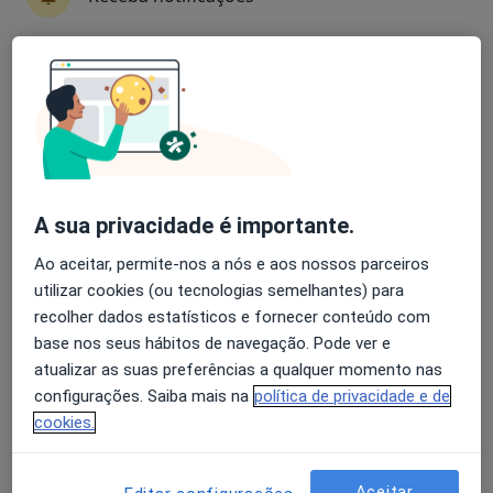
Avaliação dos usuários: 4,6 na Play Store e 4,2 na
Rita Milheiro Jorge
Apple
Pediatra
Rua Antônio Gomes Soares Pereira 70 A, Maia
•
Mapa
Projetos de Gente - Pediatria e Desenvolvimento
A sua privacidade é importante.
Consulta online
Serviço gratuito
Ao aceitar, permite-nos a nós e aos nossos parceiros
Esse especialista não oferece agendamento online para esse endereço.
utilizar cookies (ou tecnologias semelhantes) para
Solicite um atendimento
recolher dados estatísticos e fornecer conteúdo com
base nos seus hábitos de navegação. Pode ver e
atualizar as suas preferências a qualquer momento nas
configurações. Saiba mais na
política de privacidade e de
cookies.
Aceitar