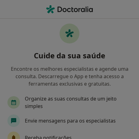
Men
Transtornos Globais Do Desenvolvimento Infantil • Porto, Porto
Filters
• 1
Mapa
Transtornos Globais Do Desenvolvimento
Cuide da sua saúde
Infantil, Porto
Como classificamos os resultados
Encontre os melhores especialistas e agende uma
consulta. Descarregue o App e tenha acesso a
ferramentas exclusivas e gratuitas.
Qual é a especialização que procura?
Organize as suas consultas de um jeito
Pediatra
simples
Envie mensagens para os especialistas
Receba notificações