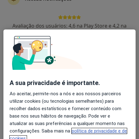
Avaliação dos usuários: 4,6 na Play Store e 4,2 na
Dr. Vasco Lavrador
Apple
Pediatra
4 opiniões
Rua António Gomes Soares Pereira, Nº 70A, Maia
•
Mapa
Projetos de Gente - Pediatria e Desenvolvimento
Esse especialista não oferece agendamento online para esse endereço.
A sua privacidade é importante.
Solicite um atendimento
Ao aceitar, permite-nos a nós e aos nossos parceiros
utilizar cookies (ou tecnologias semelhantes) para
recolher dados estatísticos e fornecer conteúdo com
base nos seus hábitos de navegação. Pode ver e
atualizar as suas preferências a qualquer momento nas
configurações. Saiba mais na
política de privacidade e de
cookies.