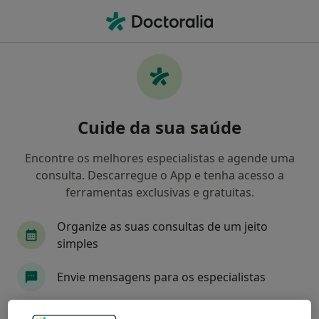
Men
Doenças Congênitas Hereditárias E Neonatais E Anormalidades • Porto, Porto
Filters
• 1
Mapa
Doenças Congênitas, Hereditárias E
Cuide da sua saúde
Neonatais E Anormalidades, Porto
Como classificamos os resultados
Encontre os melhores especialistas e agende uma
consulta. Descarregue o App e tenha acesso a
ferramentas exclusivas e gratuitas.
Qual é a especialização que procura?
Organize as suas consultas de um jeito
Pediatra
simples
Envie mensagens para os especialistas
Receba notificações