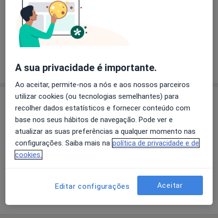
Dr. Flávio Henrique Prézia Paiva
Oftalmologista
2 opiniões
A sua privacidade é importante.
Ao aceitar, permite-nos a nós e aos nossos parceiros
utilizar cookies (ou tecnologias semelhantes) para
Consultório
recolher dados estatísticos e fornecer conteúdo com
base nos seus hábitos de navegação. Pode ver e
atualizar as suas preferências a qualquer momento nas
Ampliar o mapa
configurações. Saiba mais na
política de privacidade e de
cookies.
Clín. Laboratorial de Mário Moreira E C.ª
Aceitar
Editar configurações
Av. República, 401 - 3º Dt.º, Paredes 4580-193