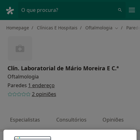
Men
O que procura?
Homepage
Clínicas E Hospitais
Oftalmologia
Pared
Mudar de c
Clín. Laboratorial de Mário Moreira E C.ª
Oftalmologia
Paredes
1 endereço
2 opiniões
Especialistas
Consultórios
Opiniões
Especialistas