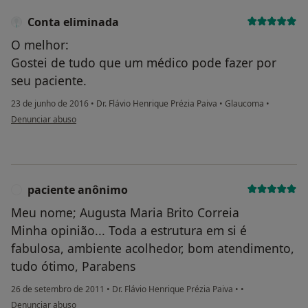
Conta eliminada
O melhor:
Gostei de tudo que um médico pode fazer por
seu paciente.
23 de junho de 2016
•
Dr. Flávio Henrique Prézia Paiva
•
Glaucoma
•
na opinião do utilizador Conta eliminada
Denunciar abuso
paciente anônimo
P
Meu nome; Augusta Maria Brito Correia
Minha opinião... Toda a estrutura em si é
fabulosa, ambiente acolhedor, bom atendimento,
tudo ótimo, Parabens
26 de setembro de 2011
•
Dr. Flávio Henrique Prézia Paiva
•
•
na opinião do utilizador paciente anônimo
Denunciar abuso