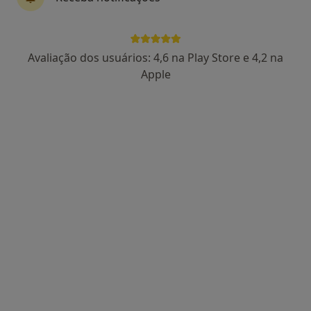
Clínica Laços Vitais
Avaliação dos usuários: 4,6 na Play Store e 4,2 na
Oftalmologista, Especialista em análises clínicas,
Apple
·
Mais
Anestesiologista
5 opiniões
R. Liberdade 4347, Felgueiras
Clínica Laços Vitais
Nenhum profissional neste centro médico tem consultas disponíveis
Mostrar perfil