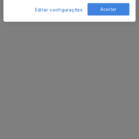
Oftalmologista
Aceitar
Editar configurações
Praceta Prof. Robalo Cordeiro,
•
Mapa
UOC - Unidade de Oftalmologia de Coimbra
Nenhum profissional neste centro médico tem consultas disponíveis
Mostrar perfil
CliNeve - Clinica C. C. Mendes Lda
·
Mais
Oftalmologista, Cardiologista, Cirurgião geral
3 opiniões