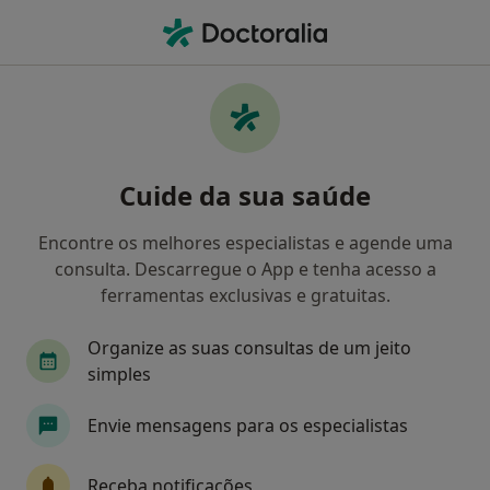
Men
Oftalmologia
Filters
• 1
Mapa
Clínicas oftalmologia
Cuide da sua saúde
Como classificamos os resultados
Encontre os melhores especialistas e agende uma
consulta. Descarregue o App e tenha acesso a
Escolha a localidade para a qual procura o especialista.
ferramentas exclusivas e gratuitas.
Lisboa
Porto
Leiria
Coimbra
Tor
Organize as suas consultas de um jeito
simples
Envie mensagens para os especialistas
Receba notificações