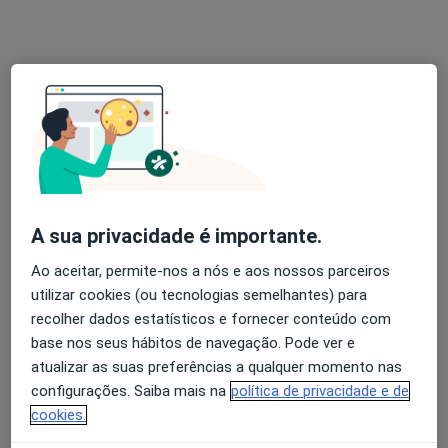
Clínica São Pedro
·
Mais
Oftalmologista, Acupuntor, Alergologista
Lg. do Carmo Edif. O Seu Café - 1º B/D, Faro
•
Mapa
Clínica São Pedro
Nenhum profissional neste centro médico tem consultas disponíveis
Mostrar perfil
A sua privacidade é importante.
Ao aceitar, permite-nos a nós e aos nossos parceiros
utilizar cookies (ou tecnologias semelhantes) para
recolher dados estatísticos e fornecer conteúdo com
base nos seus hábitos de navegação. Pode ver e
atualizar as suas preferências a qualquer momento nas
configurações. Saiba mais na
política de privacidade e de
UOC - Unidade de Oftalmologia de
cookies.
Coimbra