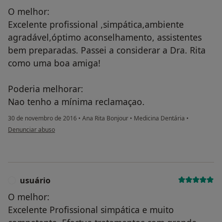
O melhor:
Excelente profissional ,simpática,ambiente
agradável,óptimo aconselhamento, assistentes
bem preparadas. Passei a considerar a Dra. Rita
como uma boa amiga!
Poderia melhorar:
Nao tenho a mínima reclamaçao.
30 de novembro de 2016
•
Ana Rita Bonjour
•
Medicina Dentária
•
na opinião do utilizador usuário
Denunciar abuso
usuário
U
O melhor:
Excelente Profissional simpática e muito