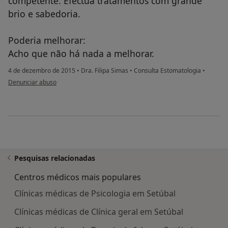
competente. Efectua tratamentos com grande
brio e sabedoria.
Poderia melhorar:
Acho que não há nada a melhorar.
4 de dezembro de 2015
•
Dra. Filipa Simas
•
Consulta Estomatologia
•
na opinião do utilizador usuário
Denunciar abuso
Pesquisas relacionadas
Centros médicos mais populares
Clínicas médicas de Psicologia em Setúbal
Clínicas médicas de Clínica geral em Setúbal