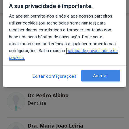
Como mostramos os preços?
vigor.
A sua privacidade é importante.
Ao aceitar, permite-nos a nós e aos nossos parceiros
Especialistas
utilizar cookies (ou tecnologias semelhantes) para
recolher dados estatísticos e fornecer conteúdo com
base nos seus hábitos de navegação. Pode ver e
Dentista
atualizar as suas preferências a qualquer momento nas
configurações. Saiba mais na
política de privacidade e de
cookies.
Dra. Helena Beatriz Marques Aniceto dos Santos
Dentista
Aceitar
Editar configurações
2 opiniões
Dr. Pedro Albino
Dentista
Dra. Maria Joao Leiria