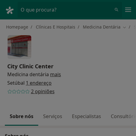
Men
O que procura?
Homepage
Clínicas E Hospitais
Medicina Dentária
Mudar
City Clinic Center
Medicina dentária
mais
Setúbal
1 endereço
2 opiniões
Sobre nós
Serviços
Especialistas
Consultóri
Sobre nós