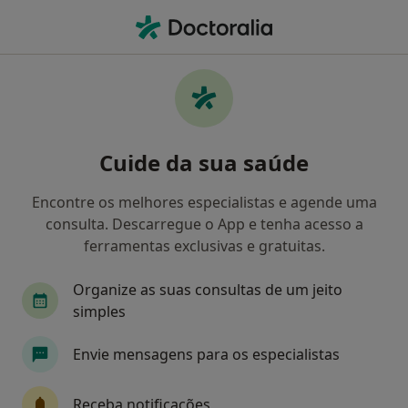
Men
Gengivite • Setúbal, Setúbal
Filters
• 1
Mapa
Gengivite, Setúbal
Cuide da sua saúde
Como classificamos os resultados
Encontre os melhores especialistas e agende uma
consulta. Descarregue o App e tenha acesso a
Qual é a especialização que procura?
ferramentas exclusivas e gratuitas.
Dentista
Organize as suas consultas de um jeito
simples
Envie mensagens para os especialistas
Receba notificações