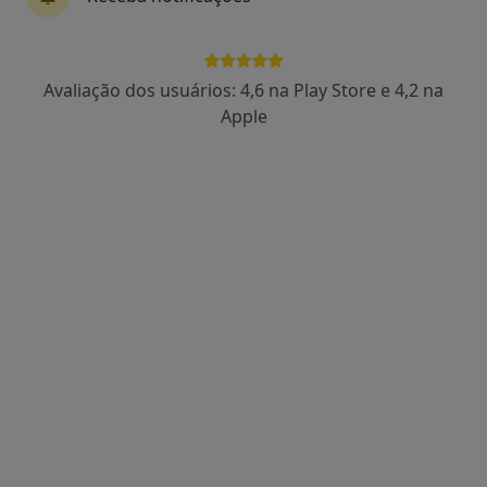
Rita Ramos
Avaliação dos usuários: 4,6 na Play Store e 4,2 na
Dentista
Apple
Morada 1
Morada 2
R. Miguel Pais, Nº46, 1ºD, Barreiro
•
Mapa
Clínica de Medicina Dentária do Barreiro
Destartarização
Serviço gratuito
Esse especialista não oferece agendamento online para esse endereço.
Solicite um atendimento