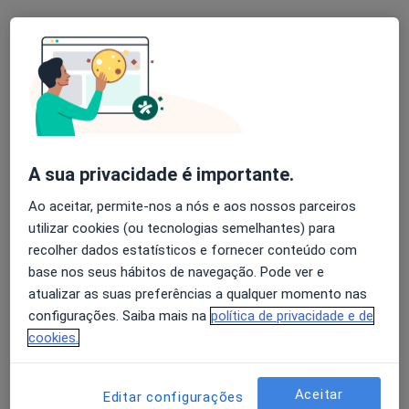
Dra. Helena Franco
Dentista
Rua dos Comediantes nº13 r/c-C, Setúbal
•
Mapa
A sua privacidade é importante.
Medifranco-Especialidades Médicas
Ao aceitar, permite-nos a nós e aos nossos parceiros
Esse especialista não oferece agendamento online para esse endereço.
utilizar cookies (ou tecnologias semelhantes) para
recolher dados estatísticos e fornecer conteúdo com
Solicite um atendimento
base nos seus hábitos de navegação. Pode ver e
atualizar as suas preferências a qualquer momento nas
configurações. Saiba mais na
política de privacidade e de
cookies.
Aceitar
Editar configurações