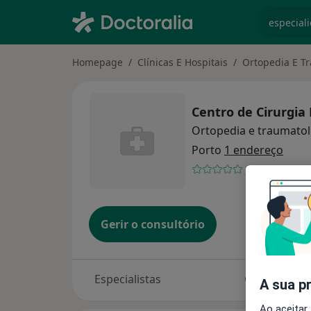
especiali
Homepage
Clínicas E Hospitais
Ortopedia E T
Centro de Cirurgia
Ortopedia e traumatol
Porto
1 endereço
1 opinião
Gerir o consultório
Especialistas
Consultório
A sua p
Ao aceitar,