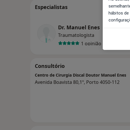
semelhante
Especialistas
hábitos de
configuraç
Dr. Manuel Enes
Traumatologista
1 opinião
Consultório
Centro de Cirurgia Discal Doutor Manuel Enes
Avenida Boavista 80,1º, Porto 4050-112