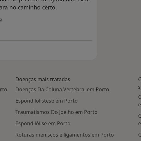
ara no caminho certo.
ilizador paciente
o
Doenças mais tratadas
C
s
rto
Doenças Da Coluna Vertebral em Porto
C
Espondilolistese em Porto
e
Traumatismos Do Joelho em Porto
C
Espondilólise em Porto
e
Roturas meniscos e ligamentos em Porto
C