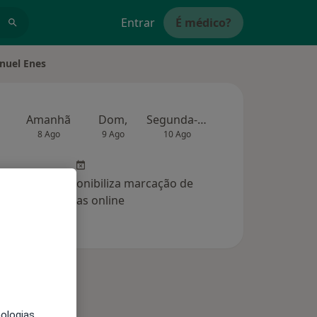
Entrar
É médico?
anuel Enes
Amanhã
Dom,
Segunda-feira
Ter,
Qua
8 Ago
9 Ago
10 Ago
11 Ago
12 Ag
clínica não disponibiliza marcação de
consultas online
nologias