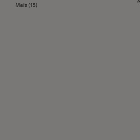
e
Mais (15)
Mais na categoria: Doenças mais tratadas
ais populares