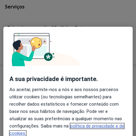
Serviços
Primeira consulta Medicina Interna
Como mostramos os preços?
Especialistas
A sua privacidade é importante.
Endocrinologista
Ao aceitar, permite-nos a nós e aos nossos parceiros
utilizar cookies (ou tecnologias semelhantes) para
recolher dados estatísticos e fornecer conteúdo com
base nos seus hábitos de navegação. Pode ver e
Dr. Jorge Luna Caldeira
atualizar as suas preferências a qualquer momento nas
Endocrinologista, Internista
configurações. Saiba mais na
política de privacidade e de
2 opiniões
cookies.