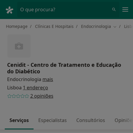
Men
O que procura?
Homepage
Clínicas E Hospitais
Endocrinologia
Lisb
Mudar de
Cenidit - Centro de Tratamento e Educação
do Diabético
Endocrinologia
mais
Lisboa
1 endereço
2 opiniões
Serviços
Especialistas
Consultórios
Opiniõe