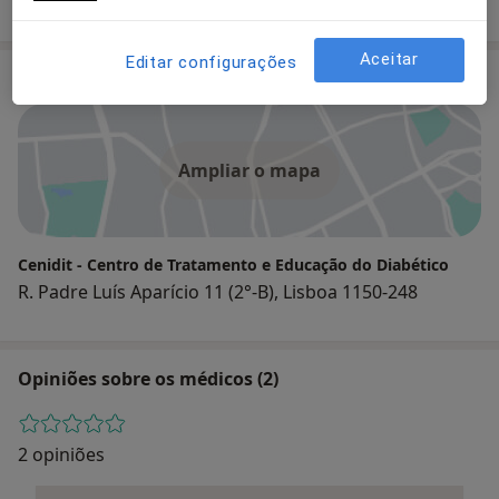
Aceitar
Editar configurações
Consultório
Ampliar o mapa
Cenidit - Centro de Tratamento e Educação do Diabético
R. Padre Luís Aparício 11 (2°-B), Lisboa 1150-248
Opiniões sobre os médicos (2)
2 opiniões