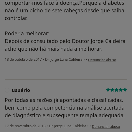
comportar-mos face à doença.Porque a diabetes
não é um bicho de sete cabeças desde que saiba
controlar.
Poderia melhorar:
Depois de consultado pelo Doutor Jorge Caldeira
acho que não há mais nada a melhorar.
na opinião do utilizador us
18 de outubro de 2017
•
Dr. Jorge Luna Caldeira
•
•
Denunciar abuso
usuário
U
Por todas as razões já apontadas e classificadas,
bem como pela competência na análise acertada
de diagnóstico e subsequente terapia adequada.
na opinião do utilizador 
17 de novembro de 2013
•
Dr. Jorge Luna Caldeira
•
•
Denunciar abuso