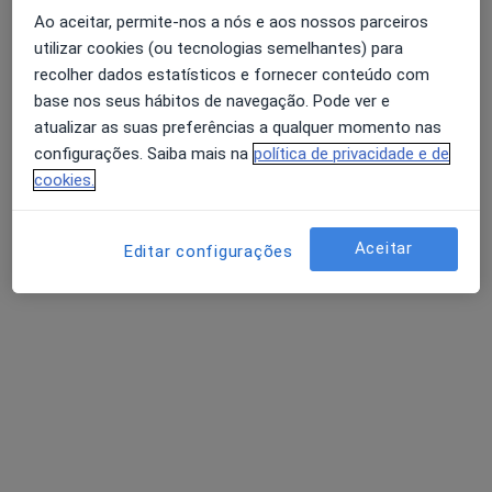
Ao aceitar, permite-nos a nós e aos nossos parceiros
10 opiniões
utilizar cookies (ou tecnologias semelhantes) para
R Agramonte 56, Porto
•
Mapa
recolher dados estatísticos e fornecer conteúdo com
Avaliação dos usuários: 4,6 na Play Store e 4,2 na
Idealclinic-Centro Clínico
base nos seus hábitos de navegação. Pode ver e
Apple
Esse especialista não oferece agendamento online para esse endereço.
atualizar as suas preferências a qualquer momento nas
configurações. Saiba mais na
política de privacidade e de
Solicite um atendimento
cookies.
Aceitar
Editar configurações
Pesquisas relacionadas
Doenças mais tratadas
Anormalidades Musculosqueléticas Porto
Cervicalgia Porto
Doenças Da Coluna Vertebral Porto
Hérnia de disco Porto