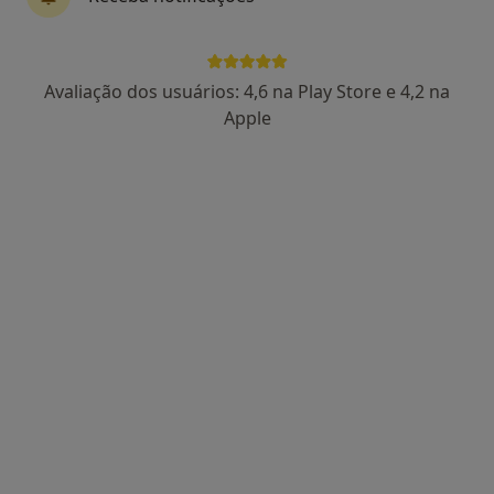
9 opiniões
Av. Infante Santo, 34, Lisboa
•
Mapa
Hospital Cuf Infante Santo
Avaliação dos usuários: 4,6 na Play Store e 4,2 na
Esse especialista não oferece agendamento online para esse endereço.
Apple
Solicite um atendimento
Dr. Nuno Pinheiro
Cirurgião geral
9 opiniões