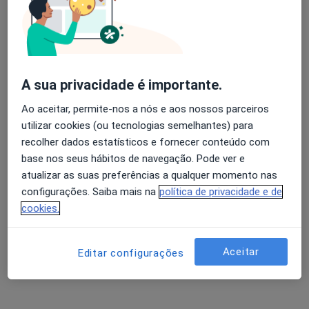
Av. Infante Santo, 34, Lisboa
•
Mapa
Hospital Cuf Infante Santo
Esse especialista não oferece agendamento online para esse endereço.
A sua privacidade é importante.
Solicite um atendimento
Ao aceitar, permite-nos a nós e aos nossos parceiros
utilizar cookies (ou tecnologias semelhantes) para
recolher dados estatísticos e fornecer conteúdo com
base nos seus hábitos de navegação. Pode ver e
atualizar as suas preferências a qualquer momento nas
configurações. Saiba mais na
política de privacidade e de
cookies.
Dra. Natacha Botelho Vieira
Aceitar
Editar configurações
Cirurgião geral
6 opiniões