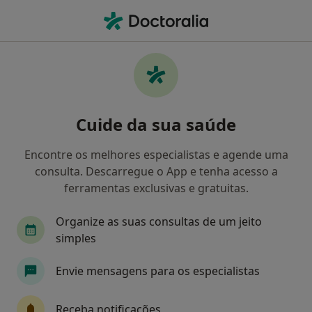
Men
Cirurgião Geral • Lisboa, Lisboa
Filters
Mapa
Cirurgiões gerais em Lisboa
Cuide da sua saúde
Como classificamos os resultados
Encontre os melhores especialistas e agende uma
consulta. Descarregue o App e tenha acesso a
ferramentas exclusivas e gratuitas.
Organize as suas consultas de um jeito
simples
Envie mensagens para os especialistas
Dr. Ricardo Girao
Cirurgião geral
Receba notificações