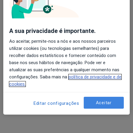
Av. Infante Santo, 34, Lisboa
•
Mapa
Hospital Cuf Infante Santo
Esse especialista não oferece agendamento online para esse endereço.
Avaliação dos usuários: 4,6 na Play Store e 4,2 na
A sua privacidade é importante.
Apple
Solicite um atendimento
Ao aceitar, permite-nos a nós e aos nossos parceiros
utilizar cookies (ou tecnologias semelhantes) para
recolher dados estatísticos e fornecer conteúdo com
base nos seus hábitos de navegação. Pode ver e
atualizar as suas preferências a qualquer momento nas
configurações. Saiba mais na
política de privacidade e de
cookies.
Dr. António Maria Oliveira Marques
Aceitar
Editar configurações
Cirurgião geral
5 opiniões
Av. Guerra Junqueiro, 14 - 1º Esq., Lisboa
•
Mapa
Consultório privado