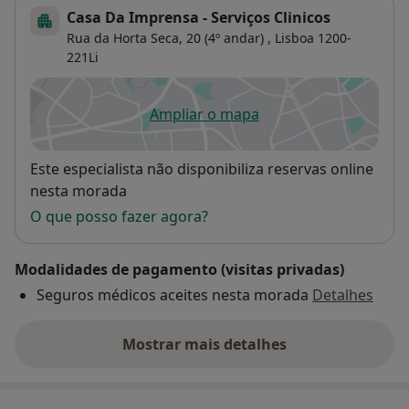
Casa Da Imprensa - Serviços Clinicos
Rua da Horta Seca, 20 (4º andar) ,
Lisboa
1200-
221Li
Ampliar o mapa
abre num novo separador
Disponibilidade
Este especialista não disponibiliza reservas online
nesta morada
O que posso fazer agora?
Modalidades de pagamento (visitas privadas)
Seguros médicos aceites nesta morada
Detalhes
Mostrar mais detalhes
sobre o endereço