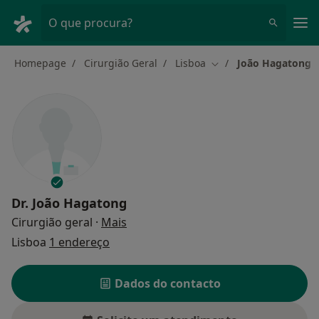
Men
O que procura?
Homepage
Cirurgião Geral
Lisboa
João Hagatong
Mudar de cidade
Dr.
João Hagatong
sobre as especializações
Cirurgião geral
·
Mais
Lisboa
1 endereço
Dados do contacto