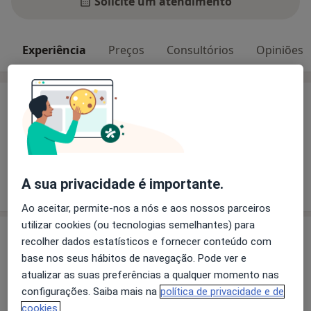
Solicite um atendimento
Experiência
Preços
Consultórios
Opiniões
Experiência
Pacientes que trato
Adultos
Mostrar mais detalhes
A sua privacidade é importante.
sobre a experiência
Ao aceitar, permite-nos a nós e aos nossos parceiros
utilizar cookies (ou tecnologias semelhantes) para
Serviços e preços
recolher dados estatísticos e fornecer conteúdo com
base nos seus hábitos de navegação. Pode ver e
Cirurgia colorrectal
atualizar as suas preferências a qualquer momento nas
Detalhes
configurações. Saiba mais na
política de privacidade e de
cookies.