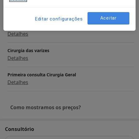
Cirurgia da parede abdominal
Detalhes
Aceitar
Editar configurações
Cirurgia da vesicula por laparoscopia
Detalhes
Cirurgia das varizes
Detalhes
Primeira consulta Cirurgia Geral
Detalhes
Como mostramos os preços?
Consultório