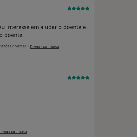
seu interesse em ajudar o doente e
 o doente.
na opinião do utilizador paciente
razões diversas
•
Denunciar abuso
a opinião do utilizador paciente anônimo
enunciar abuso