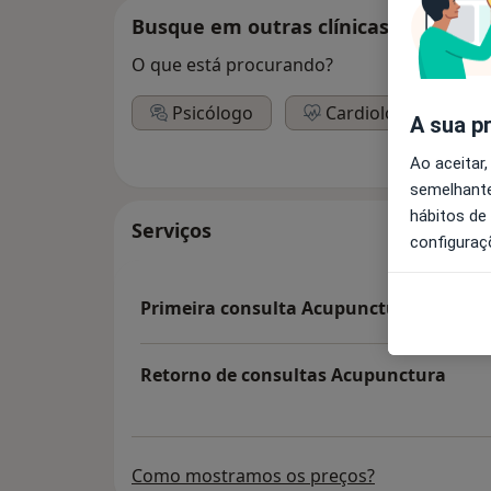
Busque em outras clínicas
O que está procurando?
Psicólogo
Cardiologista
A sua p
Ao aceitar,
semelhante
hábitos de
Serviços
configuraç
Primeira consulta Acupunctura
Retorno de consultas Acupunctura
Como mostramos os preços?