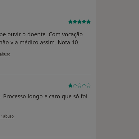
abe ouvir o doente. Com vocação
não via médico assim. Nota 10.
do utilizador ADC
 abuso
 Processo longo e caro que só foi
o do utilizador Conta eliminada
r abuso