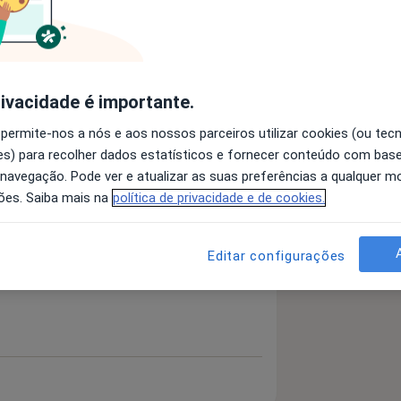
rivacidade é importante.
Pesquisar outra especialidade
 permite-nos a nós e aos nossos parceiros utilizar cookies (ou tec
s) para recolher dados estatísticos e fornecer conteúdo com bas
 navegação. Pode ver e atualizar as suas preferências a qualquer 
ões. Saiba mais na
política de privacidade e de cookies.
Editar configurações