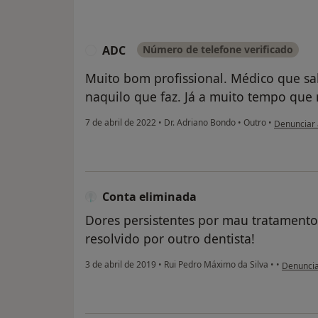
ADC
Número de telefone verificado
A
Muito bom profissional. Médico que s
naquilo que faz. Já a muito tempo que 
na opinião 
7 de abril de 2022
•
Dr. Adriano Bondo
•
Outro
•
Denunciar
Conta eliminada
Dores persistentes por mau tratamento.
resolvido por outro dentista!
na opiniã
3 de abril de 2019
•
Rui Pedro Máximo da Silva
•
•
Denuncia