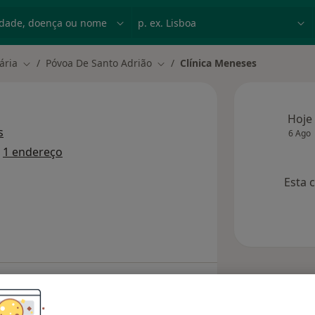
dade, doença ou nome
p. ex. Lisboa
ária
Póvoa De Santo Adrião
Clínica Meneses
Mudar de cidade
Mudar de cidade
Hoje
s
6 Ago
o
1 endereço
Esta 
Consultórios
Opiniões