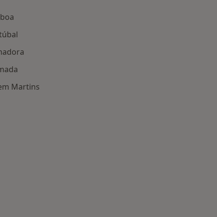
sboa
túbal
Amadora
lmada
Mem Martins
 dentária perto de si