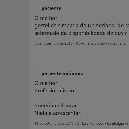
paciente
P
O melhor:
gostei da simpatia do Dr. Adriano, do 
sobretudo da disponibilidade de ouvir
5 de novembro de 2016
•
Dr. Adriano Bondo
•
consulta por 
paciente anônimo
P
O melhor:
Profissionalismo.
Poderia melhorar:
Nada a acrescentar.
n
11 de setembro de 2015
•
Dr. Luís Meneses
•
Lombalgia
•
D