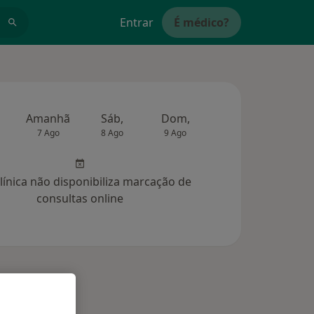
Entrar
É médico?
Amanhã
Sáb,
Dom,
Segunda-feira
Ter,
7 Ago
8 Ago
9 Ago
10 Ago
11 Ag
clínica não disponibiliza marcação de
consultas online