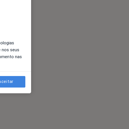
nologias
e nos seus
momento nas
Aceitar