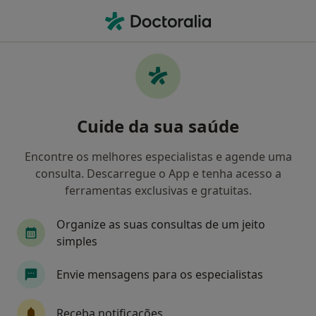
Men
Urologista • Valença, Viana do Castelo
Filters
Mapa
Urologistas em Valença
Cuide da sua saúde
Como classificamos os resultados
Encontre os melhores especialistas e agende uma
consulta. Descarregue o App e tenha acesso a
ferramentas exclusivas e gratuitas.
Organize as suas consultas de um jeito
simples
Envie mensagens para os especialistas
Dr. José Eduardo Preza Fernandes
Urologista
Receba notificações