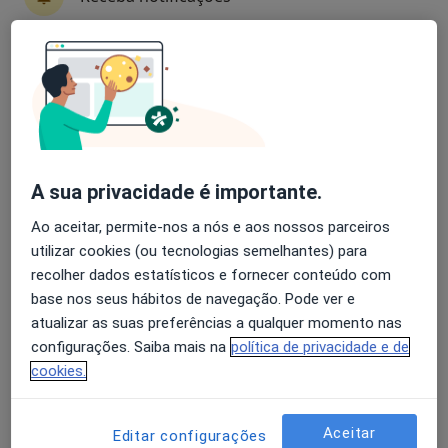
4 opiniões
Avenida Manuel José Lebrão, Vila Nova de Cerveira
•
Mapa
Hospor - Clipóvoa
Avaliação dos usuários: 4,6 na Play Store e 4,2 na
Esse especialista não oferece agendamento online para esse endereço.
Apple
Solicite um atendimento
A sua privacidade é importante.
Ao aceitar, permite-nos a nós e aos nossos parceiros
utilizar cookies (ou tecnologias semelhantes) para
recolher dados estatísticos e fornecer conteúdo com
base nos seus hábitos de navegação. Pode ver e
atualizar as suas preferências a qualquer momento nas
configurações. Saiba mais na
política de privacidade e de
Costa Clínicas
cookies.
·
Mais
Urologista, Dermatologista, Fisioterapeuta
Av. Sá Carneiro, Centro Comercial Europa, 1º Andar Loja 23, Valença
•
Mapa
Aceitar
Editar configurações
Costa Clínicas