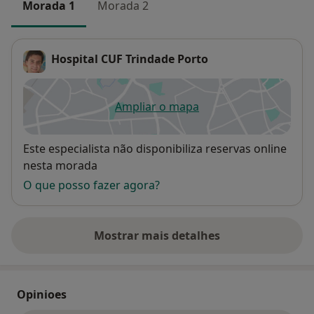
Morada 1
Morada 2
Hospital CUF Trindade Porto
Ampliar o mapa
abre num novo separador
Disponibilidade
Este especialista não disponibiliza reservas online
nesta morada
O que posso fazer agora?
Mostrar mais detalhes
sobre o endereço
Opinioes