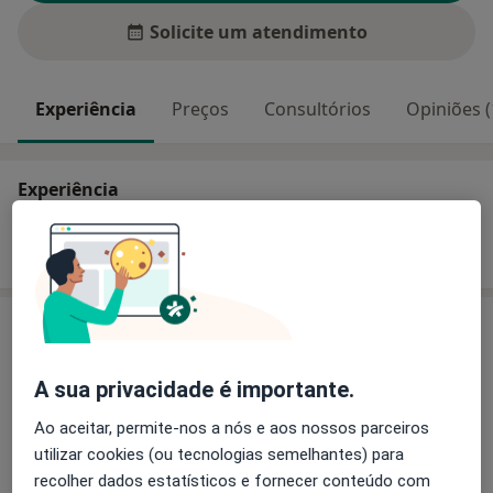
Solicite um atendimento
Experiência
Preços
Consultórios
Opiniões (
Experiência
Mostrar mais detalhes
sobre a experiência
Serviços e preços
Biópsias ecoguiadas da próstata
A sua privacidade é importante.
Detalhes
Ao aceitar, permite-nos a nós e aos nossos parceiros
Ecografia dos rins, bexiga e próstata
utilizar cookies (ou tecnologias semelhantes) para
Detalhes
recolher dados estatísticos e fornecer conteúdo com