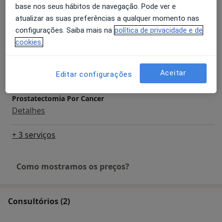
base nos seus hábitos de navegação. Pode ver e
atualizar as suas preferências a qualquer momento nas
Postectomia (Circuncisão)
configurações. Saiba mais na
política de privacidade e de
Detalhes
cookies.
Primeira consulta Urologia
Detalhes
Aceitar
Editar configurações
Prostatectomia Por Cancer
Detalhes
+ 3 serviços
Como mostramos os preços?
Consultórios (2)