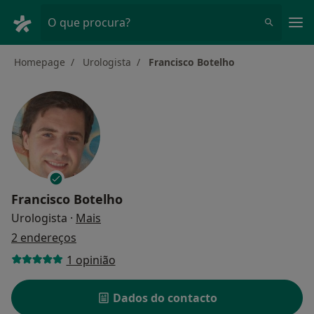
Men
O que procura?
Homepage
Urologista
Francisco Botelho
Francisco Botelho
sobre as especializações
Urologista
·
Mais
2 endereços
1 opinião
Dados do contacto