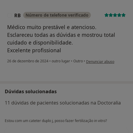
RB
Número de telefone verificado
R
Médico muito prestável e atencioso.
Esclareceu todas as dúvidas e mostrou total
cuidado e disponibilidade.
Excelente profissional
na opinião do utilizador RB
26 de dezembro de 2024
•
outro lugar
•
Outro
•
Denunciar abuso
Dúvidas solucionadas
11 dúvidas de pacientes solucionadas na Doctoralia
Estou com um cateter duplo j, posso fazer fertilização in vitro?