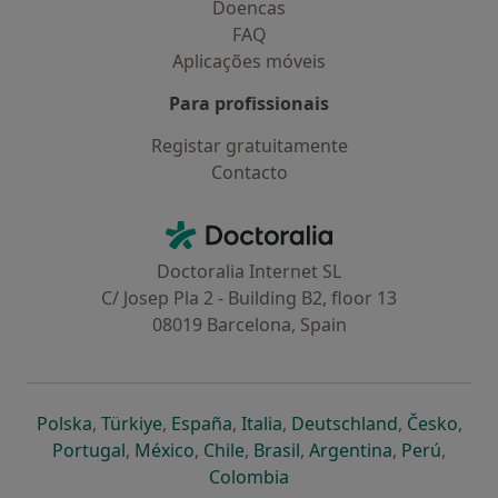
Doencas
FAQ
Aplicações móveis
Para profissionais
Registar gratuitamente
Contacto
Contacto
Doctoralia - Homepage
Doctoralia Internet SL
C/ Josep Pla 2 - Building B2, floor 13
08019 Barcelona, Spain
abre num novo separador
abre num novo separador
abre num novo separador
abre num novo separado
abre num n
abre
Polska
,
Türkiye
,
España
,
Italia
,
Deutschland
,
Česko
,
abre num novo separador
abre num novo separador
abre num novo separador
abre num novo separa
abre num no
abre n
Portugal
,
México
,
Chile
,
Brasil
,
Argentina
,
Perú
,
abre num novo separad
Colombia