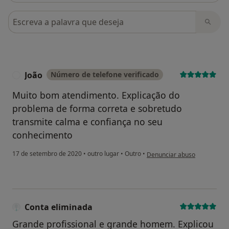
Pesquisar em opiniões
João
Número de telefone verificado
J
Muito bom atendimento. Explicação do
problema de forma correta e sobretudo
transmite calma e confiança no seu
conhecimento
na opinião do utilizador João
17 de setembro de 2020
•
outro lugar
•
Outro
•
Denunciar abuso
Conta eliminada
Grande profissional e grande homem. Explicou