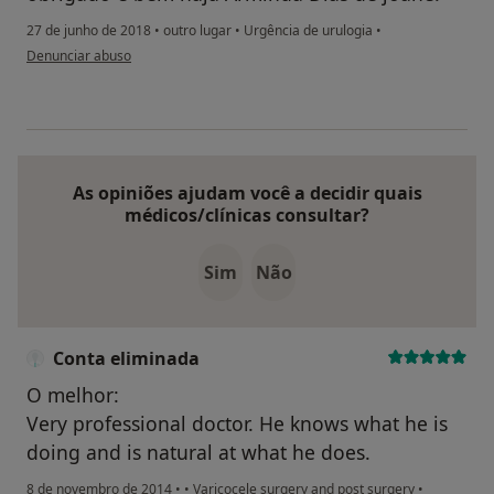
27 de junho de 2018
•
outro lugar
•
Urgência de urulogia
•
na opinião do utilizador Conta eliminada
Denunciar abuso
As opiniões ajudam você a decidir quais
médicos/clínicas consultar?
Sim
Não
Conta eliminada
O melhor:
Very professional doctor. He knows what he is
doing and is natural at what he does.
8 de novembro de 2014
•
•
Varicocele surgery and post surgery
•