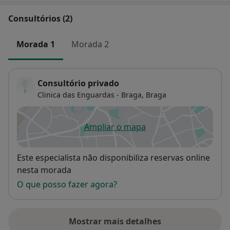
Consultórios (2)
Morada 1
Morada 2
Consultório privado
Clinica das Enguardas - Braga,
Braga
Ampliar o mapa
abre num novo separador
Disponibilidade
Este especialista não disponibiliza reservas online
nesta morada
O que posso fazer agora?
Mostrar mais detalhes
sobre o endereço