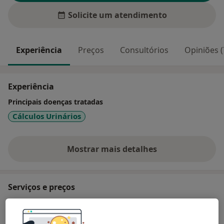
Solicite um atendimento
Experiência
Preços
Consultórios
Opiniões (
Experiência
Principais doenças tratadas
Cálculos Urinários
Mostrar mais detalhes
sobre a experiência
Serviços e preços
Biopsia Da Prostata
Detalhes