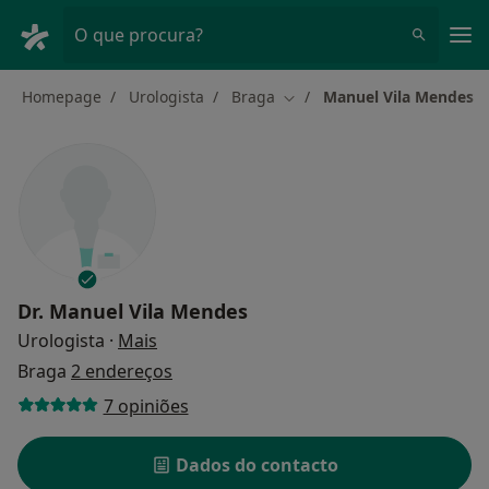
Men
O que procura?
Homepage
Urologista
Braga
Manuel Vila Mendes
Mudar de cidade
Dr.
Manuel Vila Mendes
sobre as especializações
Urologista
·
Mais
Braga
2 endereços
7 opiniões
Dados do contacto