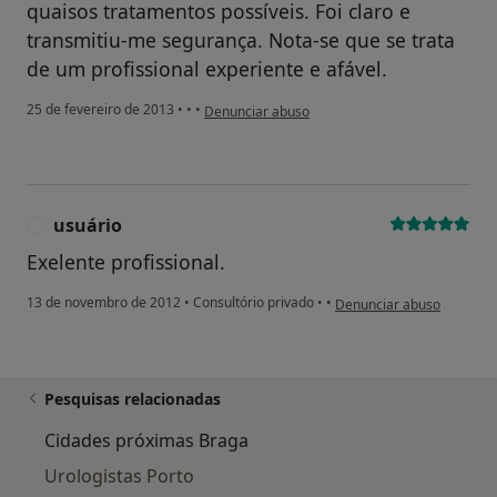
quaisos tratamentos possíveis. Foi claro e
transmitiu-me segurança. Nota-se que se trata
de um profissional experiente e afável.
na opinião do utilizador usuário
25 de fevereiro de 2013
•
•
•
Denunciar abuso
usuário
U
Exelente profissional.
na opinião do utilizador u
13 de novembro de 2012
•
Consultório privado
•
•
Denunciar abuso
Pesquisas relacionadas
Cidades próximas Braga
Urologistas Porto