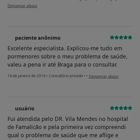
na opinião do utilizador Conta eliminada
Denunciar abuso
paciente anônimo
P
Excelente especialista. Explicou-me tudo em
pormenores sobre o meu problema de saúde,
valeu a pena ir até Braga para o consultar.
na opinião do utilizador paci
14 de janeiro de 2014
•
Consultório privado
•
•
Denunciar abuso
usuário
U
Fui atendida pelo DR. Vila Mendes no hospital
de Famalicão e pela primeira vez compreendi
qual o problema de saúde que me aflige e