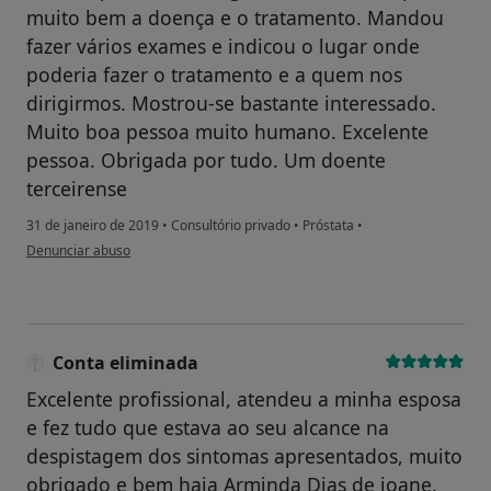
muito bem a doença e o tratamento. Mandou
fazer vários exames e indicou o lugar onde
poderia fazer o tratamento e a quem nos
dirigirmos. Mostrou-se bastante interessado.
Muito boa pessoa muito humano. Excelente
pessoa. Obrigada por tudo. Um doente
terceirense
31 de janeiro de 2019
•
Consultório privado
•
Próstata
•
na opinião do utilizador Conta eliminada
Denunciar abuso
Conta eliminada
Excelente profissional, atendeu a minha esposa
e fez tudo que estava ao seu alcance na
despistagem dos sintomas apresentados, muito
obrigado e bem haja Arminda Dias de joane.