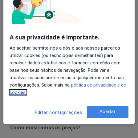
Consulta domiciliar Urologia
Detalhes
A sua privacidade é importante.
Primeira consulta Urologia
Detalhes
Ao aceitar, permite-nos a nós e aos nossos parceiros
utilizar cookies (ou tecnologias semelhantes) para
Prostatectomia Por Cancer
recolher dados estatísticos e fornecer conteúdo com
Detalhes
base nos seus hábitos de navegação. Pode ver e
atualizar as suas preferências a qualquer momento nas
configurações. Saiba mais na
política de privacidade e de
Resseccao Endoscopica Da Prostata
Detalhes
cookies.
+1 serviço
Aceitar
Editar configurações
Como mostramos os preços?