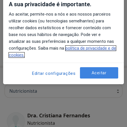
A sua privacidade é importante.
Nutrição
Ao aceitar, permite-nos a nós e aos nossos parceiros
utilizar cookies (ou tecnologias semelhantes) para
recolher dados estatísticos e fornecer conteúdo com
Primeira consulta Nutrição
base nos seus hábitos de navegação. Pode ver e
atualizar as suas preferências a qualquer momento nas
configurações. Saiba mais na
política de privacidade e de
cookies.
Como mostramos os preços?
Aceitar
Editar configurações
Especialistas
Verificar meu plano de sáude
Nutricionista
Dra. Cristiana Fernandes
Nutricionista