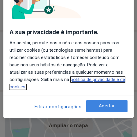
Espaço tradicional de terapias de manipulação direta,
fundadas na medicina tradicional Tailandesa.
A sua privacidade é importante.
Especialistas
Ao aceitar, permite-nos a nós e aos nossos parceiros
utilizar cookies (ou tecnologias semelhantes) para
recolher dados estatísticos e fornecer conteúdo com
Jorge Manuel Ferreira Gagliardini Gusmão
base nos seus hábitos de navegação. Pode ver e
Terapeuta alternativo
atualizar as suas preferências a qualquer momento nas
configurações. Saiba mais na
política de privacidade e de
cookies.
Consultório
Aceitar
Editar configurações
Ampliar o mapa