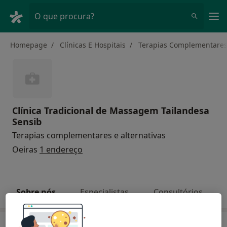
Men
O que procura?
Homepage
Clínicas E Hospitais
Terapias Complementares 
Clínica Tradicional de Massagem Tailandesa
Sensib
Terapias complementares e alternativas
Oeiras
1 endereço
Sobre nós
Especialistas
Consultórios
Sobre nós