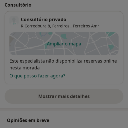
Consultório
Consultório privado
R Corredoura 8,
Ferreiros
,
Ferreiros Amr
Ampliar o mapa
abre num novo separador
Disponibilidade
Este especialista não disponibiliza reservas online
nesta morada
O que posso fazer agora?
Mostrar mais detalhes
sobre o endereço
Opiniões em breve