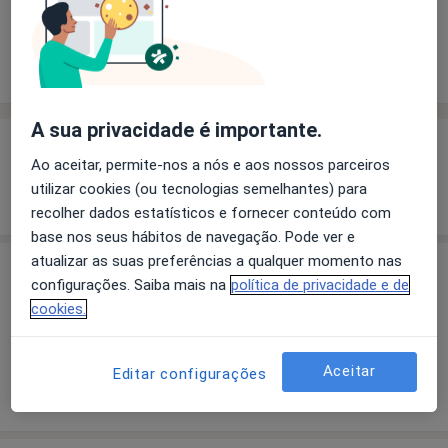
Solicite um atendimento
Experiência
Preços
Consultórios
Opiniões
A sua privacidade é importante.
Experiência
Ao aceitar, permite-nos a nós e aos nossos parceiros
utilizar cookies (ou tecnologias semelhantes) para
Mostrar mais detalhes
sobre a experiência
recolher dados estatísticos e fornecer conteúdo com
base nos seus hábitos de navegação. Pode ver e
atualizar as suas preferências a qualquer momento nas
Preços
configurações. Saiba mais na
política de privacidade e de
cookies.
Sem informação sobre serviços e preços
Este especialista ainda não adicionou nenhuma
informação sobre serviços
Aceitar
Editar configurações