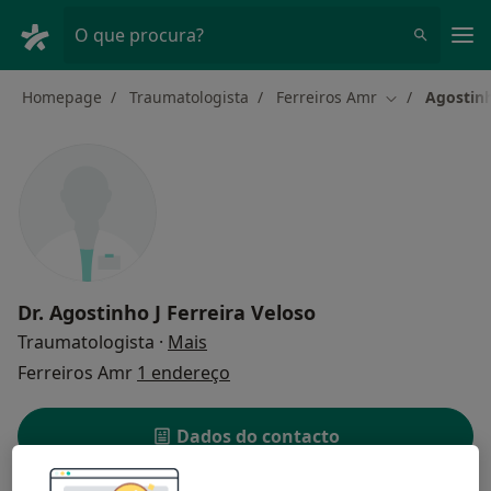
Men
O que procura?
Homepage
Traumatologista
Ferreiros Amr
Agostinh
Mudar de cid
Dr.
Agostinho J Ferreira Veloso
sobre as especializações
Traumatologista
·
Mais
Ferreiros Amr
1 endereço
Dados do contacto