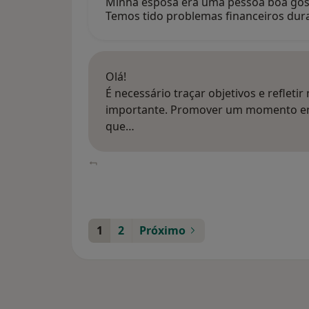
Minha esposa era uma pessoa boa gost
Temos tido problemas financeiros du
Olá!
É necessário traçar objetivos e refletir
importante. Promover um momento em 
que…
1
2
Próximo