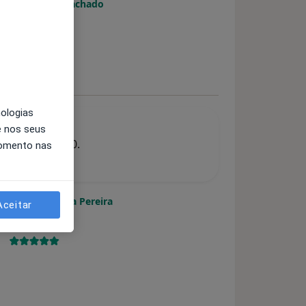
Ana Isabel Machado
Ginecologista
Lisboa
nologias
e nos seus
eriores aos 30.
momento nas
Dra. Ana Lúcia Pereira
Aceitar
Psicólogo
Braga