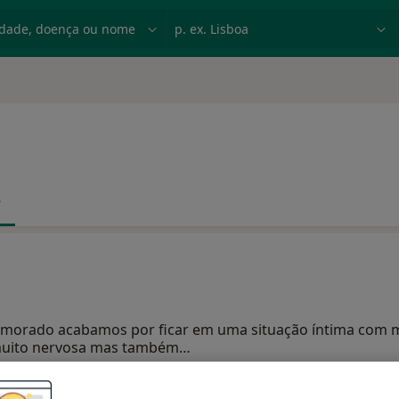
dade, doença ou nome
p. ex. Lisboa
s
amorado acabamos por ficar em uma situação íntima com m
 muito nervosa mas também…