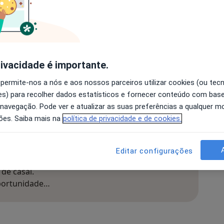
precisar de uma conulta procure o meu contacto
rivacidade é importante.
 permite-nos a nós e aos nossos parceiros utilizar cookies (ou tec
s) para recolher dados estatísticos e fornecer conteúdo com bas
 que já dura quase a 7 anos. Somos os dois com idade sup
 navegação. Pode ver e atualizar as suas preferências a qualquer 
, é conflituosa,…
ões. Saiba mais na
política de privacidade e de cookies.
Editar configurações
têm interesse em salvar a relação, acredito que
de casal.
oportunidade…