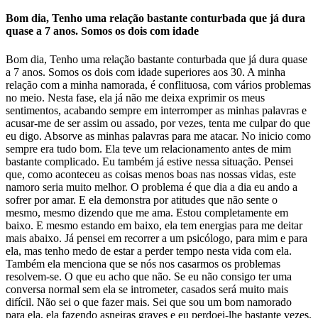
Bom dia, Tenho uma relação bastante conturbada que já dura
quase a 7 anos. Somos os dois com idade
Bom dia, Tenho uma relação bastante conturbada que já dura quase
a 7 anos. Somos os dois com idade superiores aos 30. A minha
relação com a minha namorada, é conflituosa, com vários problemas
no meio. Nesta fase, ela já não me deixa exprimir os meus
sentimentos, acabando sempre em interromper as minhas palavras e
acusar-me de ser assim ou assado, por vezes, tenta me culpar do que
eu digo. Absorve as minhas palavras para me atacar. No inicio como
sempre era tudo bom. Ela teve um relacionamento antes de mim
bastante complicado. Eu também já estive nessa situação. Pensei
que, como aconteceu as coisas menos boas nas nossas vidas, este
namoro seria muito melhor. O problema é que dia a dia eu ando a
sofrer por amar. E ela demonstra por atitudes que não sente o
mesmo, mesmo dizendo que me ama. Estou completamente em
baixo. E mesmo estando em baixo, ela tem energias para me deitar
mais abaixo. Já pensei em recorrer a um psicólogo, para mim e para
ela, mas tenho medo de estar a perder tempo nesta vida com ela.
Também ela menciona que se nós nos casarmos os problemas
resolvem-se. O que eu acho que não. Se eu não consigo ter uma
conversa normal sem ela se intrometer, casados será muito mais
difícil. Não sei o que fazer mais. Sei que sou um bom namorado
para ela, ela fazendo asneiras graves e eu perdoei-lhe bastante vezes.