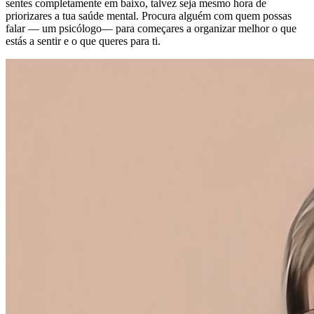
sentes completamente em baixo, talvez seja mesmo hora de
priorizares a tua saúde mental. Procura alguém com quem possas
falar — um psicólogo— para começares a organizar melhor o que
estás a sentir e o que queres para ti.