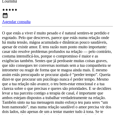
Lourinhã
Agendar consulta
O que estás a viver é muito pesado e é natural sentires-te perdido e
esgotado. Pelo que descreves, parece que estás numa relação onde
há muita tensão, mágoa acumulada e dinâmicas pouco saudáveis,
apesar de existir amor. E tens razão num ponto muito importante:
casar não resolve problemas profundos na relação — pelo contrário,
costuma intensificá-los, porque o compromisso é maior e as
exigências também. Sentes que já perdoaste muitas coisas graves,
que não consegues ter conversas normais sem a tua companheira se
intrometer ou reagir de forma que te magoa ainda mais. E mesmo
assim estás preocupado se procurar ajuda é “perder tempo”. Queria
dizer-te que procurar um psicólogo nunca é perder tempo. Mesmo
que a tua relação não avance, o teu bem-estar emocional e a tua
clareza sobre o que precisas e queres são prioridades. E se decidires
levar a tua parceira contigo a terapia de casal, é importante que
ambos estejam dispostos a trabalhar verdadeiramente na relação.
Também sinto na tua mensagem muito esforço teu para seres “um
bom namorado”, mas numa relação saudável o amor precisa vir dos
dois lados, não apenas de um a tentar manter tudo à tona. Se te