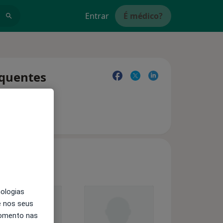
Entrar
É médico?
equentes
nologias
e nos seus
momento nas