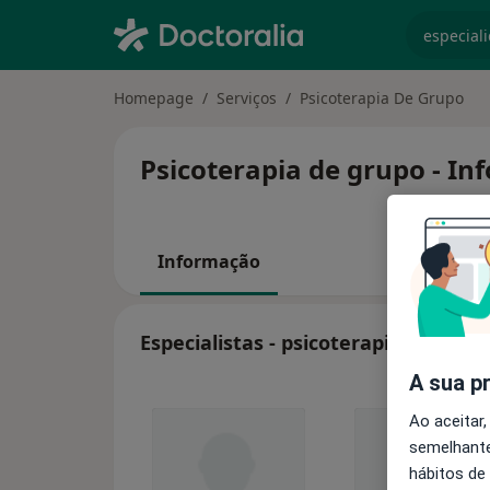
especiali
Homepage
Serviços
Psicoterapia De Grupo
Psicoterapia de grupo - In
Informação
Especialistas - psicoterapia de grup
A sua p
Ao aceitar,
semelhante
hábitos de