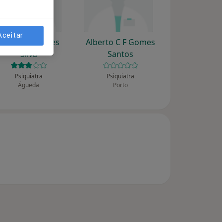
Aceitar
Agnelo Marques
Alberto C F Gomes
Silva
Santos
Psiquiatra
Psiquiatra
Águeda
Porto