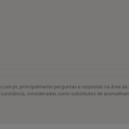
 procurados
a.com.pt, principalmente perguntas e respostas na área d
rcunstância, considerados como substitutos de aconselha