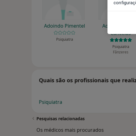
configuraç
Adoindo Pimentel
Adrián Grama
Cancelas
Psiquiatra
Psiquiatra
Fânzeres
Quais são os profissionais que real
Psiquiatra
Pesquisas relacionadas
Os médicos mais procurados