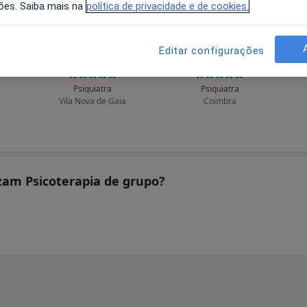
ões. Saiba mais na
política de privacidade e de cookies.
Editar configurações
ry
Adriana M Horta
Adriano S Vaz Serra
Psiquiatra
Psiquiatra
Vila Nova de Gaia
Coimbra
izam Psicoterapia de grupo?