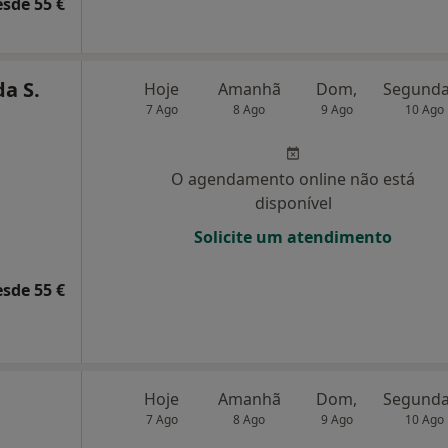
esde 55 €
da S.
Hoje
Amanhã
Dom,
7 Ago
8 Ago
9 Ago
10 Ago
O agendamento online não está
disponível
Solicite um atendimento
esde 55 €
Hoje
Amanhã
Dom,
7 Ago
8 Ago
9 Ago
10 Ago