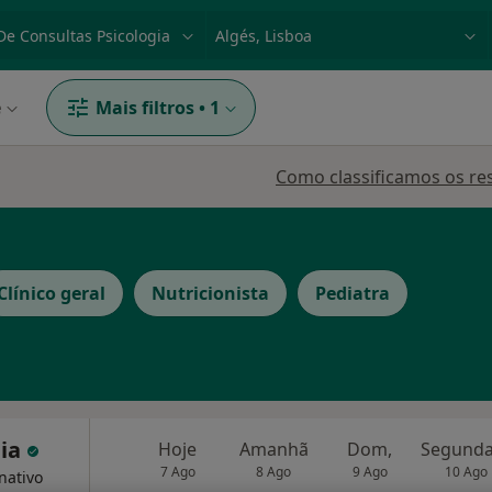
dade, doença ou nome
p. ex. Lisboa
e
Mais filtros
•
1
Como classificamos os re
Clínico geral
Nutricionista
Pediatra
eia
Hoje
Amanhã
Dom,
7 Ago
8 Ago
9 Ago
10 Ago
nativo