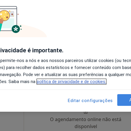
O agendamento online não está
disponível
Solicite um atendimento
rivacidade é importante.
 permite-nos a nós e aos nossos parceiros utilizar cookies (ou tec
s) para recolher dados estatísticos e fornecer conteúdo com bas
esde 60 €
 navegação. Pode ver e atualizar as suas preferências a qualquer 
ões. Saiba mais na
política de privacidade e de cookies.
ira
Hoje
Amanhã
Dom,
7 Ago
8 Ago
9 Ago
10 Ago
Editar configurações
O agendamento online não está
disponível