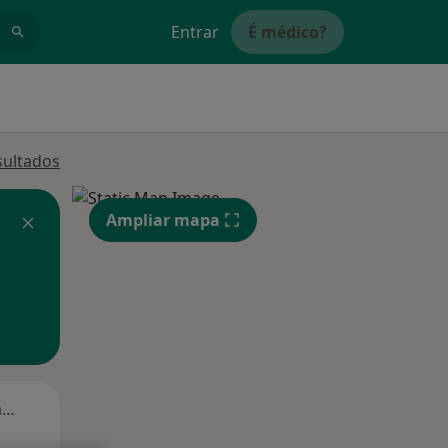
Entrar
É médico?
sultados
Ampliar mapa
Segunda-feira
Ter,
Qua
Qui,
11 Ago
12 Ago
13 Ago