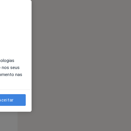
nologias
e nos seus
momento nas
Segunda-feira
Ter,
Qua
Qui,
11 Ago
12 Ago
13 Ago
Aceitar