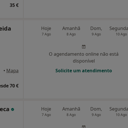
35 €
eida
Hoje
Amanhã
Dom,
7 Ago
8 Ago
9 Ago
10 Ago
O agendamento online não está
disponível
ascais
•
Mapa
Solicite um atendimento
esde 70 €
seca
Hoje
Amanhã
Dom,
7 Ago
8 Ago
9 Ago
10 Ago