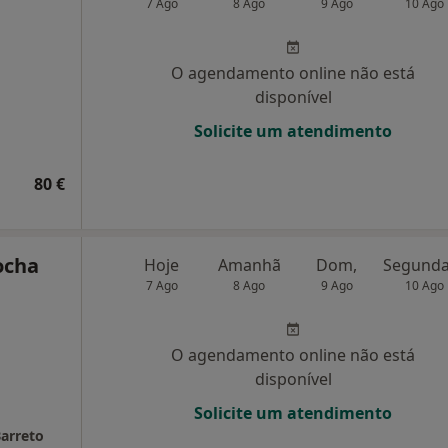
7 Ago
8 Ago
9 Ago
10 Ago
O agendamento online não está
disponível
Solicite um atendimento
80 €
ocha
Hoje
Amanhã
Dom,
7 Ago
8 Ago
9 Ago
10 Ago
O agendamento online não está
disponível
Solicite um atendimento
arreto