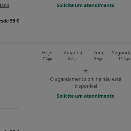
apa
Solicite um atendimento
esde 55 €
Hoje
Amanhã
Dom,
7 Ago
8 Ago
9 Ago
10 Ago
O agendamento online não está
disponível
Solicite um atendimento