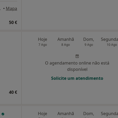
 Lisboa, Lisboa
•
Mapa
50 €
Hoje
Amanhã
Dom,
7 Ago
8 Ago
9 Ago
10 Ago
O agendamento online não está
disponível
Solicite um atendimento
40 €
o
Hoje
Amanhã
Dom,