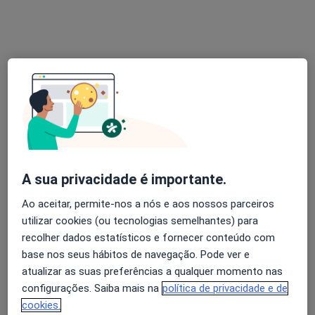
Dr. Abílio Pinha de Almeida
Dentista
5 opiniões
Morada 1
Morada 2
A sua privacidade é importante.
Ao aceitar, permite-nos a nós e aos nossos parceiros
Rua Cerco do Porto, 24-1º Andar, Porto
•
Mapa
utilizar cookies (ou tecnologias semelhantes) para
Clínica Médico Dentária Dr. Abílio Pinha de Almeida, Lda
recolher dados estatísticos e fornecer conteúdo com
Prótese Esquelética
Preço não disponível
base nos seus hábitos de navegação. Pode ver e
Esse especialista não oferece agendamento online para esse endereço.
atualizar as suas preferências a qualquer momento nas
configurações. Saiba mais na
política de privacidade e de
Solicite um atendimento
cookies.