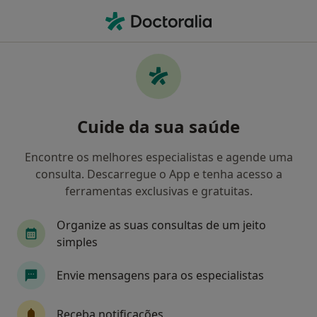
Men
Prótese Esquelética • Matosinhos, Porto
Filters
• 1
Mapa
Prótese Esquelética, Matosinhos
Cuide da sua saúde
Como classificamos os resultados
Encontre os melhores especialistas e agende uma
consulta. Descarregue o App e tenha acesso a
Qual é a especialização que procura?
ferramentas exclusivas e gratuitas.
Dentista
Médico estético
Psicólogo
T
Organize as suas consultas de um jeito
simples
Envie mensagens para os especialistas
Receba notificações