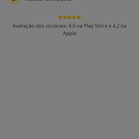
Dr. Rui Pinto Cardoso
Avaliação dos usuários: 4,6 na Play Store e 4,2 na
Dentista
Apple
25 opiniões
Morada 1
Morada 2
Rua João Andresen, 76, Porto
•
Mapa
Clinica Médico Dentaria Da Prelada
Prótese Esquelética
Preço não disponível
Esse especialista não oferece agendamento online para esse endereço.
Solicite um atendimento