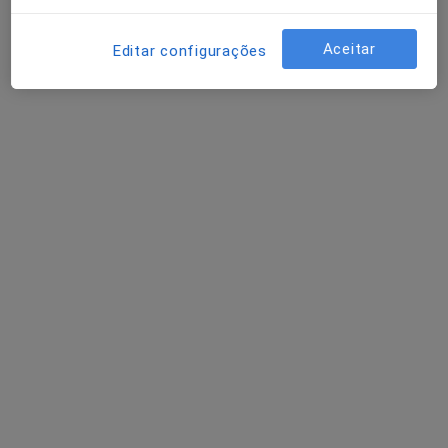
Aceitar
Editar configurações
Dr. João Guimarães
Dentista
16 opiniões
Av. de França 20 (salas 306, 307, 308), Porto
•
Mapa
Consultório privado
Prótese Esquelética
Preço não disponível
Esse especialista não oferece agendamento online para esse endereço.
Solicite um atendimento