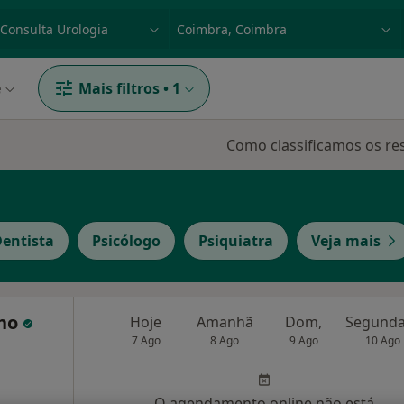
dade, doença ou nome
p. ex. Lisboa
e
Mais filtros
•
1
Como classificamos os re
entista
Psicólogo
Psiquiatra
Veja mais
nho
Hoje
Amanhã
Dom,
7 Ago
8 Ago
9 Ago
10 Ago
O agendamento online não está