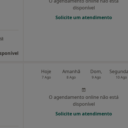
O agendamento online não está
disponível
Solicite um atendimento
pa
sponível
Hoje
Amanhã
Dom,
7 Ago
8 Ago
9 Ago
10 Ago
O agendamento online não está
disponível
Solicite um atendimento