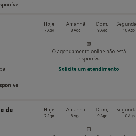
sponível
Hoje
Amanhã
Dom,
7 Ago
8 Ago
9 Ago
10 Ago
O agendamento online não está
disponível
pa
Solicite um atendimento
sponível
e de
Hoje
Amanhã
Dom,
7 Ago
8 Ago
9 Ago
10 Ago