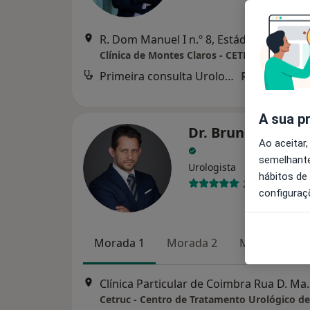
R. Dom Manuel I n.º 8, Estádio Cida
Clínica de Montes Claros - CETRUC
Primeira consulta Urologia
Preço não di
A sua p
Dr. Bruno Jorge P
Ao aceitar,
semelhante
Urologista
hábitos de
2 opiniões
configuraç
Morada 1
Morada 2
Morada 3
Clínica Particular de 
Cetruc - Centro de Tratamento Urológico d