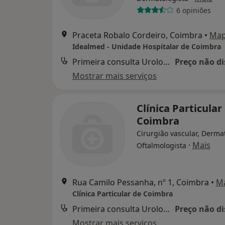
6 opiniões
Praceta Robalo Cordeiro, Coimbra
•
Ma
Idealmed - Unidade Hospitalar de Coimbra
Primeira consulta Urologia
Preço não di
Mostrar mais serviços
Clínica Particular
Coimbra
Cirurgião vascular, Dermat
·
Mais
Oftalmologista
Rua Camilo Pessanha, nº 1, Coimbra
•
M
Clínica Particular de Coimbra
Primeira consulta Urologia
Preço não di
Mostrar mais serviços