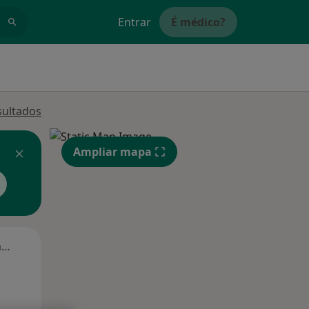
Entrar
É médico?
sultados
Ampliar mapa
Segunda-feira
Ter,
Qua
Qui,
11 Ago
12 Ago
13 Ago