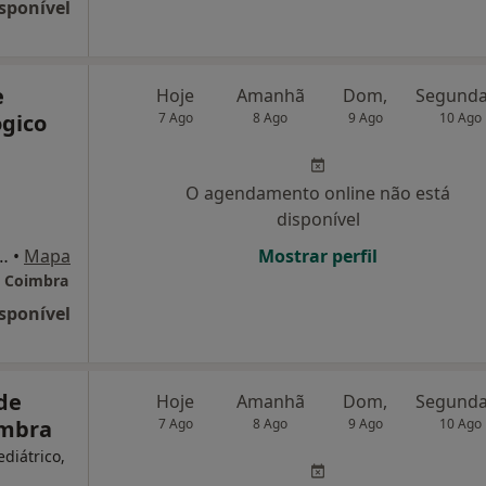
sponível
e
Hoje
Amanhã
Dom,
gico
7 Ago
8 Ago
9 Ago
10 Ago
O agendamento online não está
disponível
Coimbra Rua D. Manuel I, Nº8, Coimbra
•
Mapa
Mostrar perfil
e Coimbra
sponível
de
Hoje
Amanhã
Dom,
imbra
7 Ago
8 Ago
9 Ago
10 Ago
ediátrico,