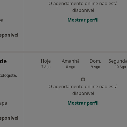
O agendamento online não está
disponível
pa
Mostrar perfil
sponível
 de
Hoje
Amanhã
Dom,
7 Ago
8 Ago
9 Ago
10 Ago
ologista,
O agendamento online não está
disponível
apa
Mostrar perfil
sponível