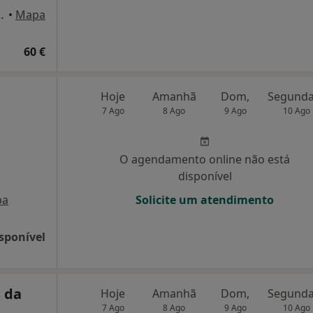
ães , n 9, 2A, Coimbra
•
Mapa
60 €
Hoje
Amanhã
Dom,
7 Ago
8 Ago
9 Ago
10 Ago
O agendamento online não está
disponível
pa
Solicite um atendimento
sponível
 da
Hoje
Amanhã
Dom,
7 Ago
8 Ago
9 Ago
10 Ago