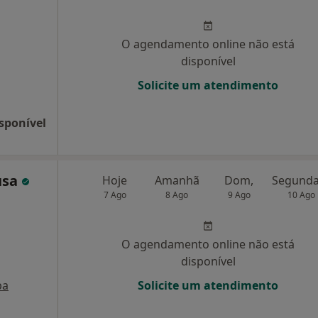
O agendamento online não está
disponível
Solicite um atendimento
sponível
usa
Hoje
Amanhã
Dom,
7 Ago
8 Ago
9 Ago
10 Ago
O agendamento online não está
disponível
pa
Solicite um atendimento