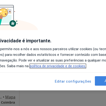
disponível
de de Coimbra, Coimbra
•
Mapa
Solicite um atendimento
sponível
rivacidade é importante.
ereira
Hoje
Amanhã
Dom,
 permite-nos a nós e aos nossos parceiros utilizar cookies (ou tec
7 Ago
8 Ago
9 Ago
10 Ago
s) para recolher dados estatísticos e fornecer conteúdo com bas
 navegação. Pode ver e atualizar as suas preferências a qualquer 
ões. Saiba mais na
política de privacidade e de cookies.
O agendamento online não está
disponível
Solicite um atendimento
Editar configurações
Coimbra Rua D. Manuel I, Nº8, Coimbra
•
Mapa
e Coimbra