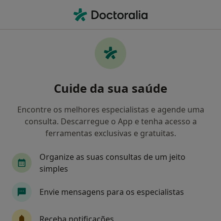
Men
Tratamento Adicção • Coimbra, Coimbra
Filters
• 1
Mapa
Tratamento Adicção, Coimbra
Cuide da sua saúde
Como classificamos os resultados
Encontre os melhores especialistas e agende uma
consulta. Descarregue o App e tenha acesso a
Qual é a especialização que procura?
ferramentas exclusivas e gratuitas.
Psiquiatra
Psicólogo
Organize as suas consultas de um jeito
simples
Envie mensagens para os especialistas
Receba notificações