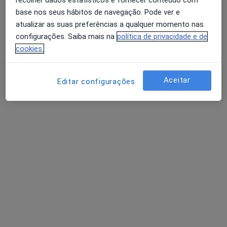
base nos seus hábitos de navegação. Pode ver e
atualizar as suas preferências a qualquer momento nas
configurações. Saiba mais na
política de privacidade e de
cookies.
Dra. Ana Rosário Fonseca
Aceitar
Editar configurações
Psiquiatra
14 opiniões
Rua do Palácio da Justiça, Ed. Quinta São Mateus A, Cantanhede
•
Mapa
Centro Médico São Mateus, Lda.
Tratamento Adicção
Preço não disponível
Esse especialista não oferece agendamento online para esse endereço.
Solicite um atendimento