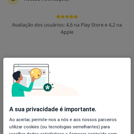
Dra. Anabela Tavares
Avaliação dos usuários: 4,6 na Play Store e 4,2 na
Psiquiatra
Apple
30 opiniões
Morada 1
Morada 2
Rua de AveiroN.º 223 - 1 º andar, Coimbra
•
Mapa
Clínica de Psiquiatria, Saúde Mental E Comportamental
Tratamento Adicção
Preço não disponível
Esse especialista não oferece agendamento online para esse endereço.
A sua privacidade é importante.
Solicite um atendimento
Ao aceitar, permite-nos a nós e aos nossos parceiros
utilizar cookies (ou tecnologias semelhantes) para
recolher dados estatísticos e fornecer conteúdo com