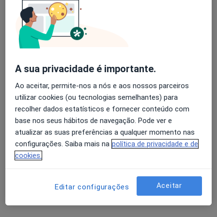
Especialistas - ostectomia, curetagem ou
Avaliação dos usuários: 4,6 na Play Store e 4,2 na
excisão de lesão ão nivel de metacarpiano
Apple
A sua privacidade é importante.
A Alberto Lemos
Ao aceitar, permite-nos a nós e aos nossos parceiros
utilizar cookies (ou tecnologias semelhantes) para
Traumatologista
recolher dados estatísticos e fornecer conteúdo com
Porto
base nos seus hábitos de navegação. Pode ver e
atualizar as suas preferências a qualquer momento nas
A Rosmaninho Seabra
configurações. Saiba mais na
política de privacidade e de
cookies.
Traumatologista
Porto
Aceitar
Editar configurações
Abel Fernando Queiroz e
Nascimento