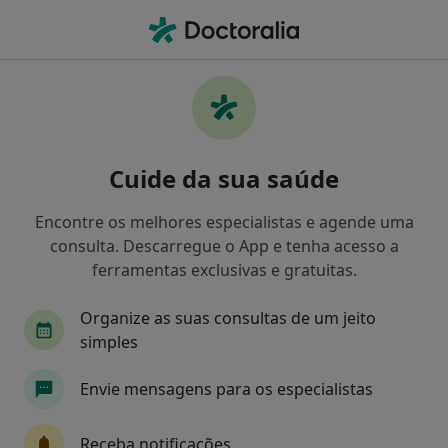
Men
Acupuntor • Loures, Lisboa
Filters
Mapa
Acupuntores em Loures
Cuide da sua saúde
Como classificamos os resultados
Encontre os melhores especialistas e agende uma
consulta. Descarregue o App e tenha acesso a
ferramentas exclusivas e gratuitas.
Organize as suas consultas de um jeito
simples
Envie mensagens para os especialistas
João Sousa Pinto
Acupuntor, Fisioterapeuta
Receba notificações