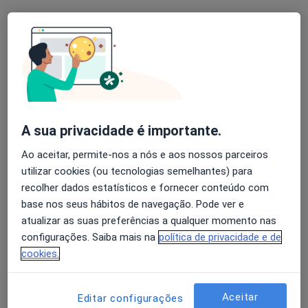
Esse especialista não oferece agendamento online para esse endereço.
Solicite um atendimento
A sua privacidade é importante.
Ao aceitar, permite-nos a nós e aos nossos parceiros
utilizar cookies (ou tecnologias semelhantes) para
recolher dados estatísticos e fornecer conteúdo com
base nos seus hábitos de navegação. Pode ver e
Cláudia Simas
atualizar as suas preferências a qualquer momento nas
Acupuntor
configurações. Saiba mais na
política de privacidade e de
Rua Abranches Ferrão nº9 Loja A, Lisboa
•
Mapa
cookies.
MJR - Clinica, Rua Abranches Ferrão nº9 Loja A, Lisboa
Acupuntura
30 €
Aceitar
Editar configurações