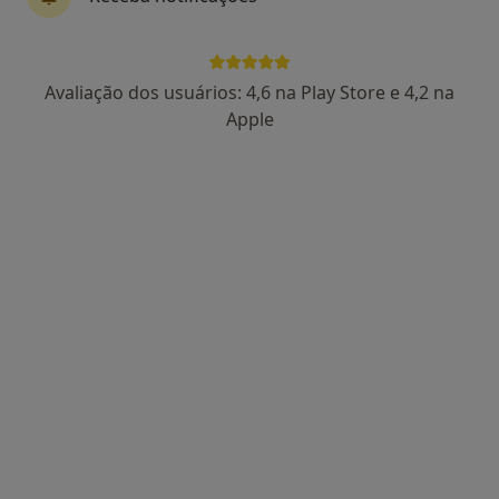
4 opiniões
Rua Embaixador Teixeira de Sampaio 3 B, Lisboa
•
Mapa
DESPORSANO - Clínica do Desporto
Avaliação dos usuários: 4,6 na Play Store e 4,2 na
Esse especialista não oferece agendamento online para esse endereço.
Apple
Solicite um atendimento
João Fonseca
Acupuntor
Palácio Baldaya - Estrada de Benfica, 701 A, Lisboa
•
Mapa
Bagua Therapies Benfica