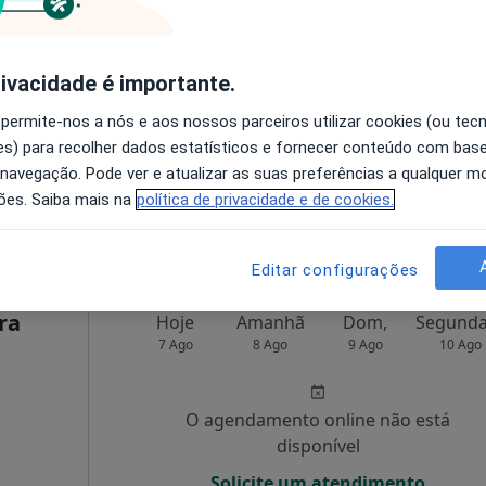
O agendamento online não está
disponível
rivacidade é importante.
Solicite um atendimento
 permite-nos a nós e aos nossos parceiros utilizar cookies (ou tec
Morada 4
Morada 5
s) para recolher dados estatísticos e fornecer conteúdo com bas
 navegação. Pode ver e atualizar as suas preferências a qualquer 
apa
ões. Saiba mais na
política de privacidade e de cookies.
sponível
Editar configurações
ra
Hoje
Amanhã
Dom,
7 Ago
8 Ago
9 Ago
10 Ago
O agendamento online não está
disponível
Solicite um atendimento