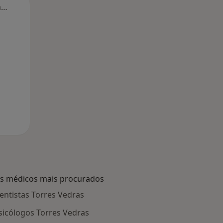
Segunda-feira
Ter,
Qua
Qui,
11 Ago
12 Ago
13 Ago
s médicos mais procurados
entistas Torres Vedras
sicólogos Torres Vedras