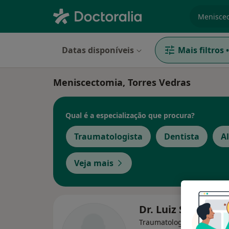
especiali
Datas disponíveis
Mais filtros
•
Meniscectomia, Torres Vedras
Qual é a especialização que procura?
Traumatologista
Dentista
A
Veja mais
Dr. Luiz Santiago
Traumatologista