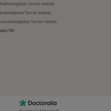
ftalmologistas Torres Vedras
ardiologistas Torres Vedras
raumatologistas Torres Vedras
ais (15)
Mais na categoria: Os médicos mais procurados
Torres Vedras
Contacto
Doctoralia - Homepage