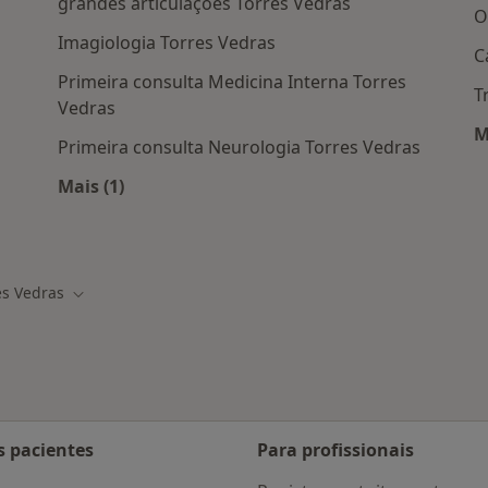
grandes articulaçoes Torres Vedras
O
Imagiologia Torres Vedras
C
Primeira consulta Medicina Interna Torres
T
Vedras
M
Primeira consulta Neurologia Torres Vedras
Mais (1)
Mais na categoria: Serviços relacionados em 
m Torres Vedras
es Vedras
 cidade
Mudar de cidade
s pacientes
Para profissionais