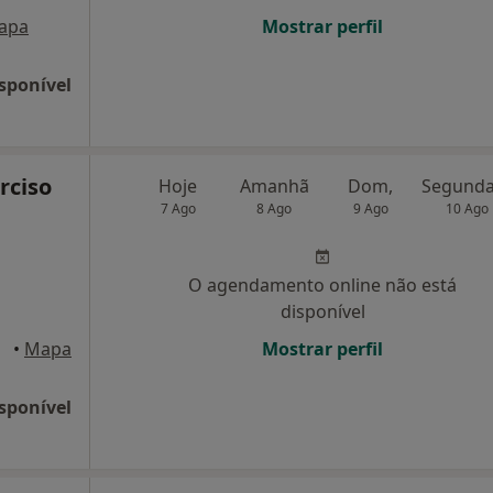
apa
Mostrar perfil
sponível
rciso
Hoje
Amanhã
Dom,
7 Ago
8 Ago
9 Ago
10 Ago
O agendamento online não está
disponível
•
Mapa
Mostrar perfil
sponível