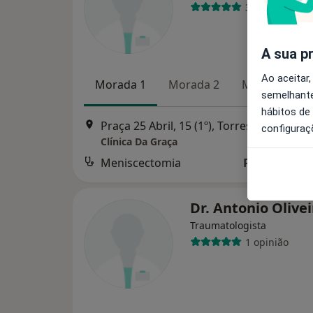
3 opiniões
A sua p
Ao aceitar,
Morada 1
Morada 2
Morada 3
semelhante
hábitos de
Praça 25 Abril, 15 (1º), Torres Vedras
•
M
configuraç
Clínica Da Graça
Meniscectomia
Preço não di
Dr. Antonio Olivei
Traumatologista
1 opinião