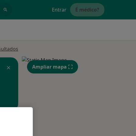
Entrar
É médico?
sultados
Ampliar mapa
Segunda-feira
Ter,
Qua
Qui,
11 Ago
12 Ago
13 Ago