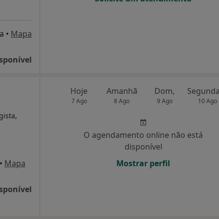
a
•
Mapa
sponível
Hoje
Amanhã
Dom,
7 Ago
8 Ago
9 Ago
10 Ago
gista,
O agendamento online não está
disponível
•
Mapa
Mostrar perfil
sponível