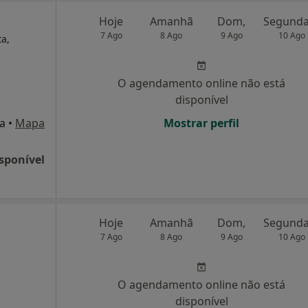
Hoje
Amanhã
Dom,
7 Ago
8 Ago
9 Ago
10 Ago
ta,
O agendamento online não está
disponível
a
•
Mapa
Mostrar perfil
sponível
Hoje
Amanhã
Dom,
7 Ago
8 Ago
9 Ago
10 Ago
O agendamento online não está
disponível