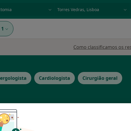
dade, doença ou nome
p. ex. Lisboa
1
Como classificamos os re
lergologista
Cardiologista
Cirurgião geral
Hoje
Amanhã
Dom,
7 Ago
8 Ago
9 Ago
10 Ago