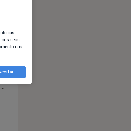
nologias
e nos seus
momento nas
Aceitar
Segunda-feira
Ter,
Qua
Qui,
11 Ago
12 Ago
13 Ago