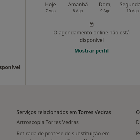
Hoje
Amanhã
Dom,
7 Ago
8 Ago
9 Ago
10 Ago
O agendamento online não está
disponível
a
Mostrar perfil
sponível
Serviços relacionados em Torres Vedras
O
Artroscopia Torres Vedras
D
Retirada de protese de substituição em
P