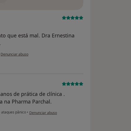
onto que está mal. Dra Ernestina
.
na opinião do utilizador Conta eliminada
•
Denunciar abuso
anos de prática de clínica .
a na Pharma Parchal.
na opinião do utilizador Conta eliminada
 ataques pânico
•
Denunciar abuso