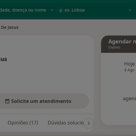
dade, doença ou nome
p. ex. Lisboa
 De Jesus
de
Agendar n
Inativo
sus
Hoje
 especializações
6 Ago
agend
Solicite um atendimento
Opiniões (17)
Dúvidas solucionadas (91)