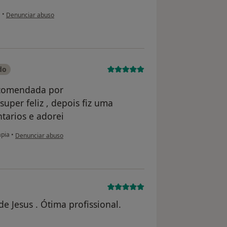
na opinião do utilizador Silvia Dionísio
a
•
Denunciar abuso
do
ecomendada por
per feliz , depois fiz uma
tarios e adorei
na opinião do utilizador Diolonda
apia
•
Denunciar abuso
e Jesus . Ótima profissional.