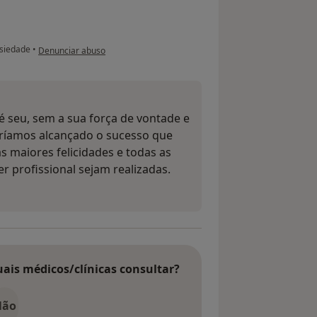
na opinião do utilizador Conta eliminada
siedade
•
Denunciar abuso
 seu, sem a sua força de vontade e
eríamos alcançado o sucesso que
s maiores felicidades e todas as
r profissional sejam realizadas.
uais médicos/clínicas consultar?
Não