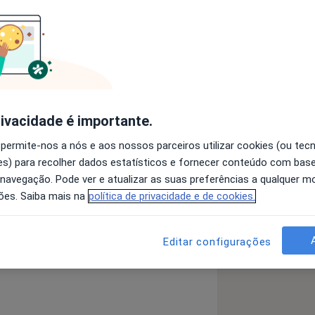
s da Educação do Porto;
e Psicologia Clinica Cédula
rivacidade é importante.
 permite-nos a nós e aos nossos parceiros utilizar cookies (ou tec
xeira Gomes ( ISMAT-LUSOFONA )
s) para recolher dados estatísticos e fornecer conteúdo com bas
 navegação. Pode ver e atualizar as suas preferências a qualquer 
ões. Saiba mais na
política de privacidade e de cookies.
 detalhes
bre a experiência
Editar configurações