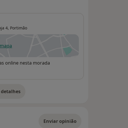
ja 4,
Portimão
 mapa
re num novo separador
rvas online nesta morada
 detalhes
bre o endereço
Enviar opinião