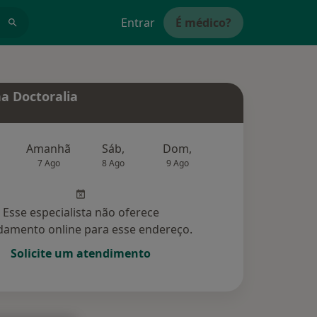
Entrar
É médico?
a Doctoralia
Amanhã
Sáb,
Dom,
Segunda-feira
Ter,
7 Ago
8 Ago
9 Ago
10 Ago
11 Ag
Esse especialista não oferece
amento online para esse endereço.
Solicite um atendimento