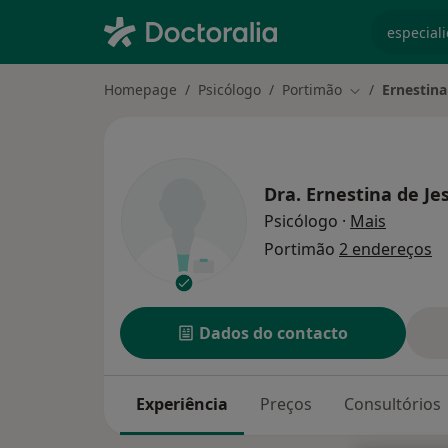
especiali
Homepage
Psicólogo
Portimão
Ernestina
Mudar de cida
Dra.
Ernestina de Je
sobre as
Psicólogo
·
Mais
Portimão
2 endereços
Dados do contacto
Experiência
Preços
Consultórios