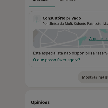
Consultório privado
Policlínica da MóR. Sidónio Pais,Lote 1,Lo
Ampliar o
ab
Disponibilidade
Este especialista não disponibiliza rese
O que posso fazer agora?
Mostrar mais
so
Opinioes