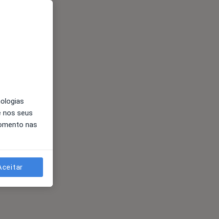
nologias
e nos seus
momento nas
Aceitar