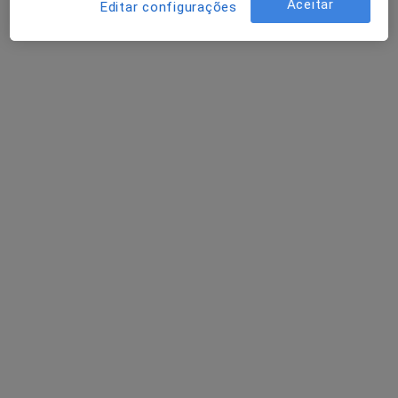
Neurocirurgião
Aceitar
Editar configurações
Porto
Alice Levy
Neurologista
Lisboa
Alice Levy M Melancia
Neurologista
Lisboa
António A Gonçalves Vilarinho
Neurocirurgião
Senhora Da Hora