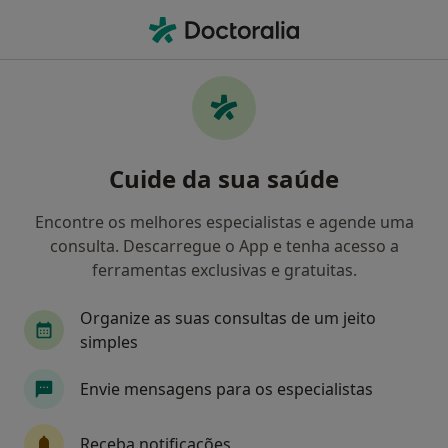
Men
O que procura?
Homepage
Serviços
Craniotomia Para Tumor Cerebral Inclusive Da Fossa
Posterior
Cuide da sua saúde
Craniotomia para tumor cerebral
inclusive da fossa posterior -
Encontre os melhores especialistas e agende uma
consulta. Descarregue o App e tenha acesso a
Informação, especialistas,
ferramentas exclusivas e gratuitas.
perguntas frequentes
Organize as suas consultas de um jeito
simples
Envie mensagens para os especialistas
Informação
Receba notificações