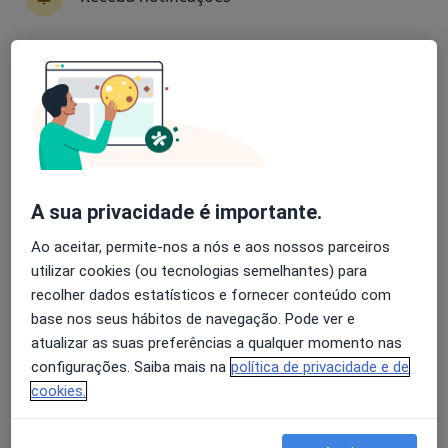
Especialistas - craniotomia para tumor
cerebral inclusive da fossa posterior
Avaliação dos usuários: 4,6 na Play Store e 4,2 na
Apple
Martin Lorenzetti
Neurocirurgião
Lisboa
A sua privacidade é importante.
Agendar uma visita
Ao aceitar, permite-nos a nós e aos nossos parceiros
utilizar cookies (ou tecnologias semelhantes) para
Adriano Óscar Martins Araújo
recolher dados estatísticos e fornecer conteúdo com
Gomes
base nos seus hábitos de navegação. Pode ver e
atualizar as suas preferências a qualquer momento nas
Neurocirurgião
Leça Da Palmeira
configurações. Saiba mais na
política de privacidade e de
cookies.
Alfredo Calheiros