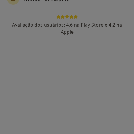
Dra. Liliana Fonseca
Avaliação dos usuários: 4,6 na Play Store e 4,2 na
Dentista
Apple
Rua 20, 879, Espinho
•
Mapa
Dentalespinho - Clínica Médico-Dentária, lda
Coroa Cerâmica
desde 500 €
Esse especialista não oferece agendamento online para esse endereço.
Solicite um atendimento