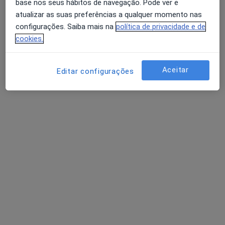
base nos seus hábitos de navegação. Pode ver e
Dra. Sofia Ataíde
atualizar as suas preferências a qualquer momento nas
Dentista
configurações. Saiba mais na
política de privacidade e de
cookies.
Rua Cândido de Pinho,15, Santa Maria da Feira
•
Mapa
Clinica Santa Maria
Coroa Cerâmica
Preço não disponível
Aceitar
Editar configurações
Esse especialista não oferece agendamento online para esse endereço.
Solicite um atendimento
Dr. Diogo Ferreira Santos