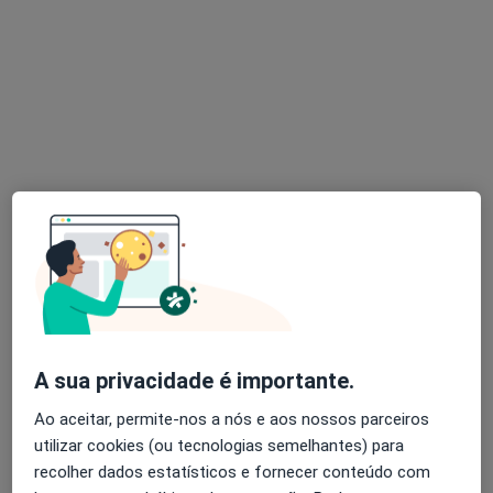
Dra. Sara Pinto
Dentista
Rua Manuel Cascais de Pinho, nº 112, Ovar
•
Mapa
Clinica de S. Tomé - Santa Casa da Misericórdia de Ovar
Coroa Cerâmica
Preço não disponível
Esse especialista não oferece agendamento online para esse endereço.
Solicite um atendimento
A sua privacidade é importante.
Ao aceitar, permite-nos a nós e aos nossos parceiros
utilizar cookies (ou tecnologias semelhantes) para
recolher dados estatísticos e fornecer conteúdo com