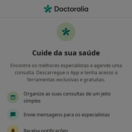
Men
Coroa Cerâmica • Santa Maria da Feira, Aveiro
Filters
• 1
Mapa
Coroa Cerâmica, Santa Maria da Feira
Cuide da sua saúde
Como classificamos os resultados
Encontre os melhores especialistas e agende uma
consulta. Descarregue o App e tenha acesso a
Qual é a especialização que procura?
ferramentas exclusivas e gratuitas.
Dentista
Cirurgião maxilo-facial
Médico e
Organize as suas consultas de um jeito
simples
Envie mensagens para os especialistas
Receba notificações