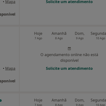
eira
•
Mapa
Solicite um atendimento
sponível
Hoje
Amanhã
Dom,
7 Ago
8 Ago
9 Ago
10 Ago
O agendamento online não está
disponível
r, Ovar
•
Mapa
Solicite um atendimento
sponível
Hoje
Amanhã
Dom,
7 Ago
8 Ago
9 Ago
10 Ago