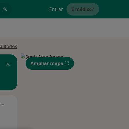
Entrar
É médico?
sultados
Ampliar mapa
Segunda-feira
Ter,
Qua
Qui,
11 Ago
12 Ago
13 Ago