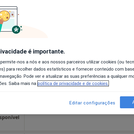
disponível
Solicite um atendimento
a
esde 40 €
rivacidade é importante.
Hoje
Amanhã
Dom,
 permite-nos a nós e aos nossos parceiros utilizar cookies (ou tec
7 Ago
8 Ago
9 Ago
10 Ago
s) para recolher dados estatísticos e fornecer conteúdo com bas
 navegação. Pode ver e atualizar as suas preferências a qualquer 
ões. Saiba mais na
política de privacidade e de cookies.
O agendamento online não está
disponível
Pinho, nº 112, Ovar
•
Mapa
Solicite um atendimento
Editar configurações
Clinica de S. Tomé - Santa Casa da Misericórdia de Ovar
sponível