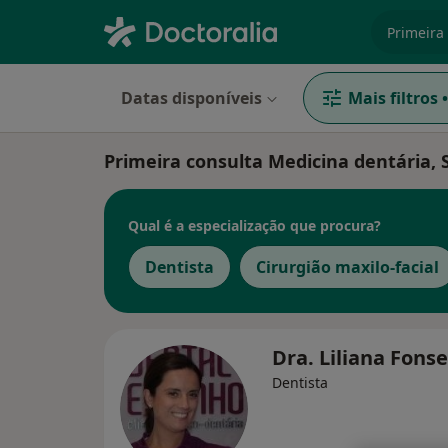
especiali
Datas disponíveis
Mais filtros
•
Primeira consulta Medicina dentária, 
Qual é a especialização que procura?
Dentista
Cirurgião maxilo-facial
Dra. Liliana Fons
Dentista