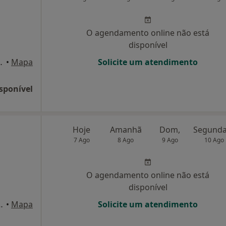
O agendamento online não está
disponível
nº76, Santa Maria da Feira
•
Mapa
Solicite um atendimento
sponível
Hoje
Amanhã
Dom,
7 Ago
8 Ago
9 Ago
10 Ago
O agendamento online não está
disponível
174/ 194, São João Da Madeira
•
Mapa
Solicite um atendimento