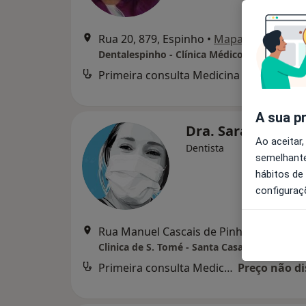
Rua 20, 879, Espinho
•
Mapa
Dentalespinho - Clínica Médico-Dentária, ld
Primeira consulta Medicina dentária
d
A sua p
Dra. Sara Pinto
Ao aceitar,
Dentista
semelhante
hábitos de
configuraç
Rua Manuel Cascais de 
Primeira consulta Medicina dentária
Preço não di