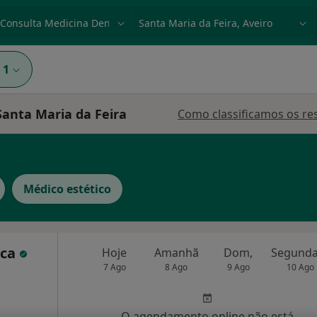
dade, doença ou nome
p. ex. Lisboa
1
Santa Maria da Feira
Como classificamos os re
Médico estético
eca
Hoje
Amanhã
Dom,
7 Ago
8 Ago
9 Ago
10 Ago
O agendamento online não está