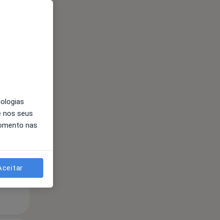
Segunda-feira
Ter,
Qua
Qui,
nologias
11 Ago
12 Ago
13 Ago
e nos seus
momento nas
Aceitar