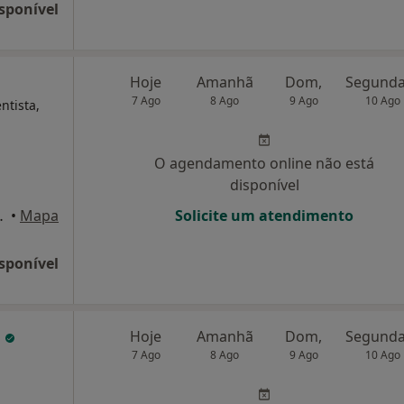
sponível
Hoje
Amanhã
Dom,
7 Ago
8 Ago
9 Ago
10 Ago
ntista,
O agendamento online não está
disponível
 Maria da Feira
•
Mapa
Solicite um atendimento
sponível
a
Hoje
Amanhã
Dom,
7 Ago
8 Ago
9 Ago
10 Ago