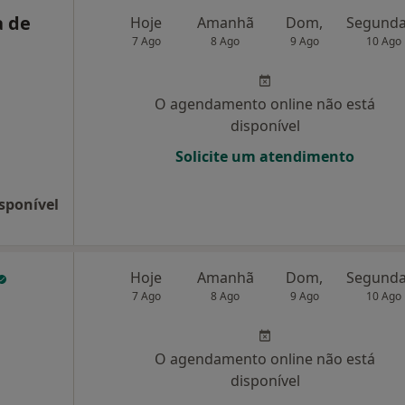
a de
Hoje
Amanhã
Dom,
7 Ago
8 Ago
9 Ago
10 Ago
O agendamento online não está
disponível
Solicite um atendimento
sponível
Hoje
Amanhã
Dom,
7 Ago
8 Ago
9 Ago
10 Ago
O agendamento online não está
disponível