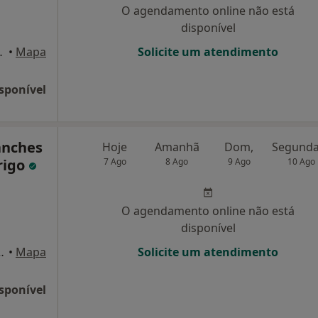
O agendamento online não está
disponível
Nº626, Fiães Vfr
•
Mapa
Solicite um atendimento
sponível
anches
Hoje
Amanhã
Dom,
rigo
7 Ago
8 Ago
9 Ago
10 Ago
O agendamento online não está
disponível
ins da Feira, Santa Maria da Feira
•
Mapa
Solicite um atendimento
sponível